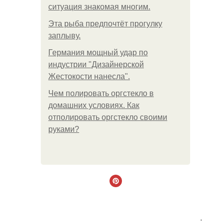
ситуация знакомая многим.
Эта рыба предпочтёт прогулку
заплыву.
Германия мощный удар по
индустрии "Дизайнерской
Жестокости нанесла".
Чем полировать оргстекло в
домашних условиях. Как
отполировать оргстекло своими
руками?
.