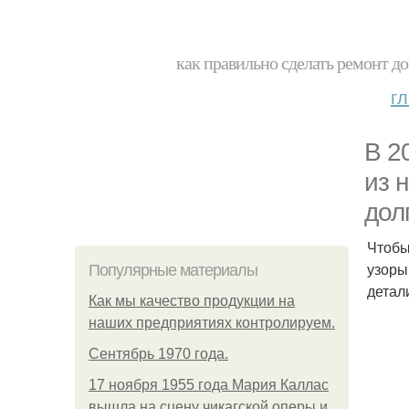
как правильно сделать ремонт до
г
В 2
из 
дол
Чтобы
узоры
Популярные материалы
детал
Как мы качество продукции на
наших предприятиях контролируем.
Сентябрь 1970 года.
17 ноября 1955 года Мария Каллас
вышла на сцену чикагской оперы и