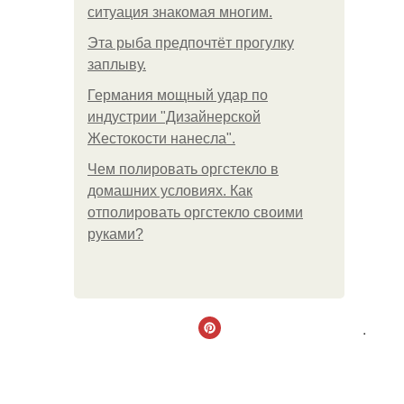
ситуация знакомая многим.
Эта рыба предпочтёт прогулку
заплыву.
Германия мощный удар по
индустрии "Дизайнерской
Жестокости нанесла".
Чем полировать оргстекло в
домашних условиях. Как
отполировать оргстекло своими
руками?
.