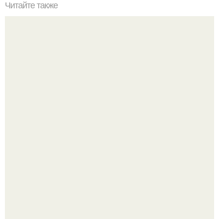
Читайте также
"Крымские" чебуреки из слоеного теста - правильный
рецепт.
Споры во время ремонта - ситуация знакомая многим.