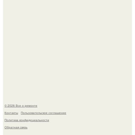
высотой 1558 м над уровнем моря.
История, от которой мороз по коже: корейская модель
настолько увлеклась пластикой, что вколола себе в лицо
кулинарное масло.
© 2026 Все о ремонте
Контакты
Пользовательское соглашение
Политика конфидециальности
Обратная связь