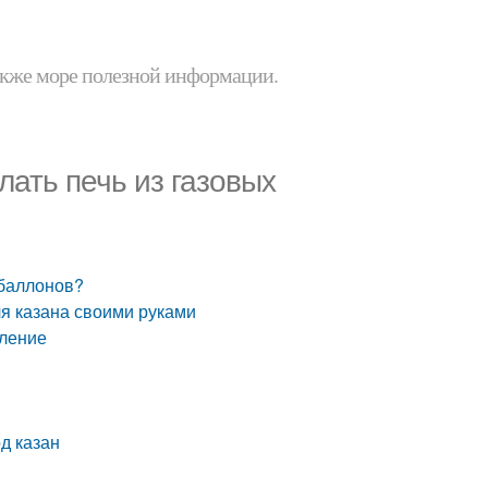
 также море полезной информации.
лать печь из газовых
 баллонов?
ля казана своими руками
вление
д казан