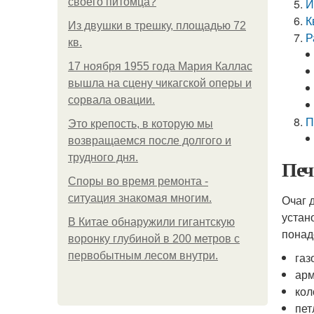
своего питомца?
И
К
Из двушки в трешку, площадью 72
Р
кв.
17 ноября 1955 года Мария Каллас
вышла на сцену чикагской оперы и
сорвала овации.
П
Это крепость, в которую мы
возвращаемся после долгого и
трудного дня.
Печ
Споры во время ремонта -
ситуация знакомая многим.
Очаг 
устан
В Китaе обнаружили гигaнтскую
понад
воронку глубиной в 200 метров с
первобытным лесом внутри.
газ
арм
кол
пет