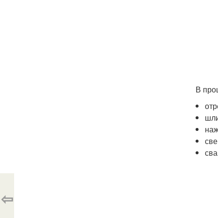
В про
отр
шли
наж
све
сва
⇦