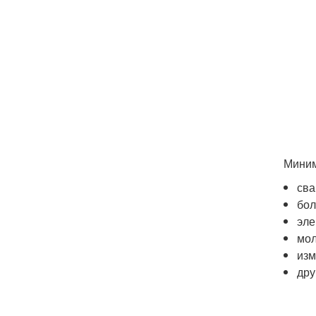
Миним
сва
бол
эле
мол
изм
дру