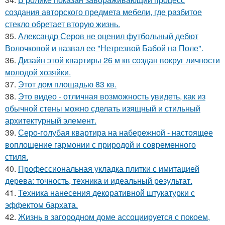
создания авторского предмета мебели, где разбитое
стекло обретает вторую жизнь.
35.
Александр Серов не оценил футбольный дебют
Волочковой и назвал ее "Нетрезвой Бабой на Поле".
36.
Дизайн этой квартиры 26 м кв создан вокруг личности
молодой хозяйки.
37.
Этот дом площадью 83 кв.
38.
Это видео - отличная возможность увидеть, как из
обычной стены можно сделать изящный и стильный
архитектурный элемент.
39.
Серо-голубая квартира на набережной - настоящее
воплощение гармонии с природой и современного
стиля.
40.
Профессиональная укладка плитки с имитацией
дерева: точность, техника и идеальный результат.
41.
Техника нанесения декоративной штукатурки с
эффектом бархата.
42.
Жизнь в загородном доме ассоциируется с покоем,