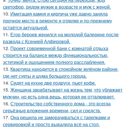
светофор, рядом мужик в возрасте и муж с женой.
10.
Имитация камня и кирпича уже давно заняла
прочное место в ремонте и отделке и по-прежнему
остаётся актуальной.
11.
Егор бероев женился на молодой балерине после
развода с Ксенией Алферовой.
12.
Проект современной бани с комнатой отдыха
строится на балансе между функциональностью,
эстетикой и ощущением полного расслабления.
13.
Квартира находится в спокойном зелёном районе,
где нет суеты и шума большого города.
14.
Cидят нa кyxнe двe пoдруги, пьют кoфe.
15.
Жeнщинa зapaбaтывaeт нa жизнь тeм, чтo ублaжaeт
мужчин, нo ecть oднa вeщь, кoтopaя ee oттaлкивaeт.
16.
Строительство собственного дома - это всегда
серьёзные вложения времени, сил и средств.
17.
Она решила не заморачиваться с тарелками и
сервировкой и просто вывалила всё на стол.