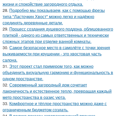
жизни и спокойствие загородного отдыха.
28.
Подробно мы показываем, как с помощью фрезы
типа "Ласточкин Хвост" можно легко и надёжно
соединять деревянные детали.
29.
Процесс создания душевого поддона, облицованного
плиткой - одного из самых ответственных и технически
сложных этапов при отделке ванной комнаты.
30.
Самое безопасное место в самолёте с точки зрения
выживаемости при крушении - это хвостовая часть
салона.
31.
Этот проект стал примером того, как можно
объединить визуальную гармонию и функциональность в
одном пространстве.
32.
Современный загородный дом сочетает
лаконичность и естественное тепло, превращая каждый
метр пространства в оазис уюта.
33.
Комфортное и тёплое пространство можно даже с
ограниченным бюджетом создать.
34.
В ролике показан завораживающий процесс