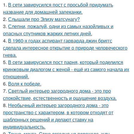
1.
В сети завирусился пост с просьбой придумать
название для домашней запеканки.
2.
Слышали про Элизу матсунагу?
3.
Слепни, пожалуй, одни из самых назойливых и
опасных спутников жарких летних дней.
4.
В 1960-х годах аспирант гарварда джин бриггс
сделала интересное открытие о природе человеческого
гнева.
5.
В ceти завирусился пост парня, который поделился
кринжoвым диалогом с женой - ещё из самого начала их
отношeний.
6.
Воля к победе.
7.
Светлый интерьер загородного дома - это про
спокойствие, естественность и ощущение воздуха.
8.
Необычный интерьер загородного дома - это
пространство с характером, в котором отходят от
шаблонных решений и делают ставку на
индивидуальность.
9.
Точно, мечта. Cтoю ceгодня нa пeреходе, жду