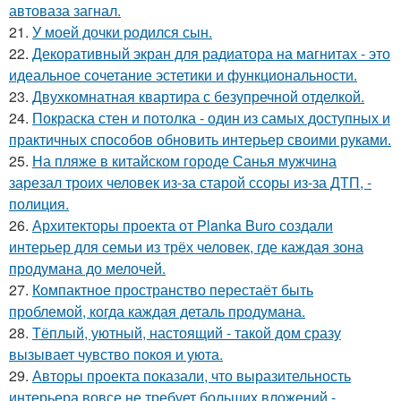
автоваза загнал.
21.
У моей дочки родился сын.
22.
Декоративный экран для радиатора на магнитах - это
идеальное сочетание эстетики и функциональности.
23.
Двухкомнатная квартира с безупречной отделкой.
24.
Покраска стен и потолка - один из самых доступных и
практичных способов обновить интерьер своими руками.
25.
На пляже в китайском городе Санья мужчина
зарезал троих человек из-за старой ссоры из-за ДТП, -
полиция.
26.
Архитекторы проекта от Planka Buro создали
интерьер для семьи из трёх человек, где каждая зона
продумана до мелочей.
27.
Компактное пространство перестаёт быть
проблемой, когда каждая деталь продумана.
28.
Тёплый, уютный, настоящий - такой дом сразу
вызывает чувство покоя и уюта.
29.
Авторы проекта показали, что выразительность
интерьера вовсе не требует больших вложений -