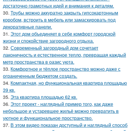
достаточно грамотных идей и внимания к деталям.
30.
Трубы можно аккуратно закрыть гипсокартонным
коробом, встроить в мебель или замаскировать под
декоративные панели.
31.
Этот дом объединяет в себе комфорт городской
жизни и спокойствие загородного отдыха.
32.
Современный загородный дом сочетает
лаконичность и естественное тепло, превращая каждый
метр пространства в оазис уюта.
33.
Комфортное и тёплое пространство можно даже с
ограниченным бюджетом создать.
34.
Компактная, но функциональная квартира площадью
39 кв.
35.
Эта квартира площадью 62 кв.
36.
Этот проект - наглядный пример того, как даже
небольшое и устаревшее жильё можно превратить в
уютное и функциональное пространство.
37.
В этом видео показан доступный и наглядный способ