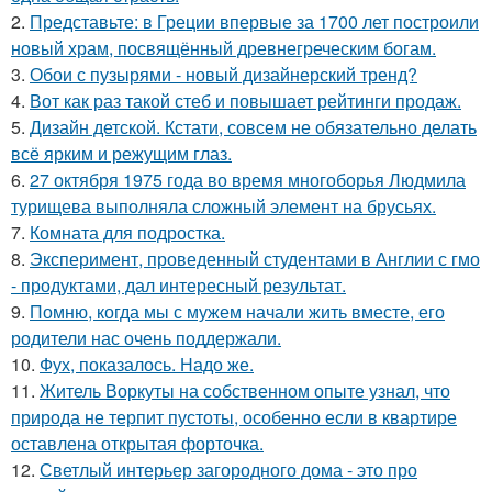
2.
Представьте: в Греции впервые за 1700 лет построили
новый храм, посвящённый древнегреческим богам.
3.
Обои с пузырями - новый дизайнерский тренд?
4.
Вот как раз такой стеб и повышает рейтинги продаж.
5.
Дизайн детской. Кстати, совсем не обязательно делать
всё ярким и режущим глаз.
6.
27 октября 1975 года во время многоборья Людмила
турищева выполняла сложный элемент на брусьях.
7.
Комната для подростка.
8.
Эксперимент, проведенный студентами в Англии с гмо
- продуктами, дал интересный результат.
9.
Помню, когда мы с мужем начали жить вместе, его
родители нас очень поддержали.
10.
Фух, показалось. Надо же.
11.
Житель Воркуты на собственном опыте узнал, что
природа не терпит пустоты, особенно если в квартире
оставлена открытая форточка.
12.
Светлый интерьер загородного дома - это про