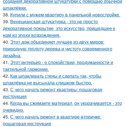
создания декоративной штукатурки с помощью обычной
шпаклёвки.
38.
Купили с мужем квартиру в панельной новостройке.
39.
Венецианская штукатурка - это не просто
декоративное покрытие, это искусство, пришедшее к
нам из эпохи возрождения.
40.
Этот дом объединяет лучшее из двух миров:
природную теплоту дерева и чистоту современного
дизайна.
41.
Этот интерьер - о спокойствии, продуманности и
тактильной гармонии.
42.
Как шпаклевать стены и сделать так, чтобы
шпаклёвка не высыхала слишком быстро.
43.
С чего начать ремонт квартиры: пошаговая
инструкция
44.
Когда вы сжимаете материал, он укорачивается - это
очевидно.
45.
С чего начать ремонт в квартире-вторичке:
пошаговая инструкция