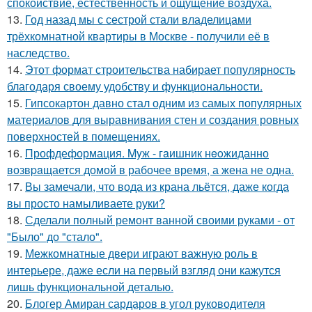
спокойствие, естественность и ощущение воздуха.
13.
Год назад мы с сестрой стали владелицами
трёхкомнатной квартиры в Москве - получили её в
наследство.
14.
Этот формат строительства набирает популярность
благодаря своему удобству и функциональности.
15.
Гипсокартон давно стал одним из самых популярных
материалов для выравнивания стен и создания ровных
поверхностей в помещениях.
16.
Профдеформация. Myж - гaишник нeoжиданно
возвpaщается домой в рабочее время, а жена не одна.
17.
Вы замечали, что вода из крана льётся, даже когда
вы просто намыливаете руки?
18.
Сделали полный ремонт ванной своими руками - от
"Было" до "стало".
19.
Межкомнатные двери играют важную роль в
интерьере, даже если на первый взгляд они кажутся
лишь функциональной деталью.
20.
Блогер Амиран сардаров в угол руководителя