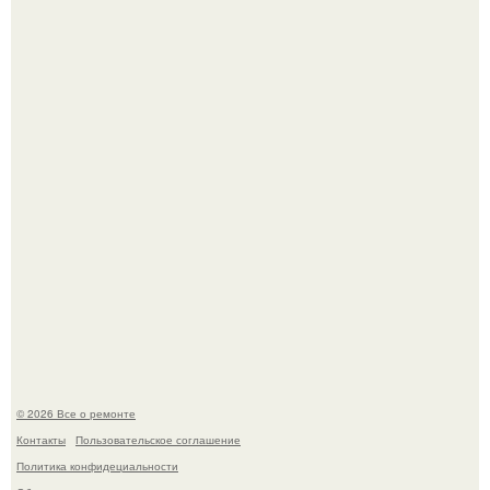
Мир моды, кажется, перевернулся.
Два турецких волшебника, два разных поколения - и
одна общая страсть.
© 2026 Все о ремонте
Контакты
Пользовательское соглашение
Политика конфидециальности