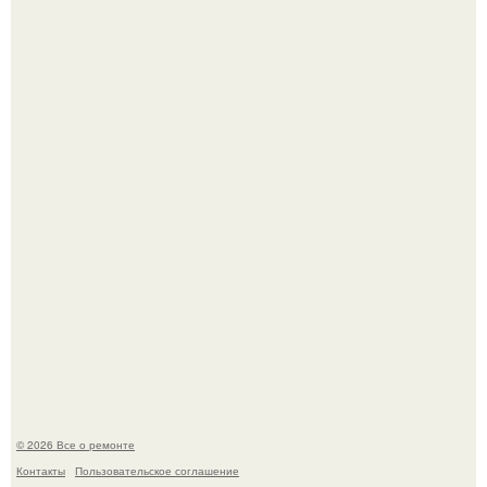
В мексиканской тюрьме сьюдад-хуареса во время рейда
обнаружили необычного узника - лысого сфинкса с
татуировками.
Представьте: больше десяти лет жизни - с хроническими
болячками.
© 2026 Все о ремонте
Контакты
Пользовательское соглашение