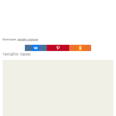
Категории:
дизайн спальни
Читайте также
Как сделать угол 45 градусов. Совет 1: Как отрезать угол
45 градусов