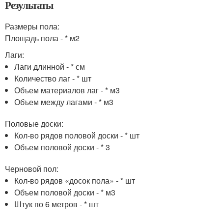
Результаты
Размеры пола:
Площадь пола - * м
2
Лаги:
Лаги длинной - * см
Количество лаг - * шт
Объем материалов лаг - * м
3
Объем между лагами - * м
3
Половые доски:
Кол-во рядов половой доски - * шт
Объем половой доски - *
3
Черновой пол:
Кол-во рядов «досок пола» - * шт
Объем половой доски - * м
3
Штук по 6 метров - * шт