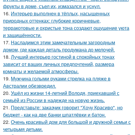
фрукты в доме, съел их, измазался и уснул.
16.
Интерьер выполнен в тёплых, насыщенных
природных оттенках: глубокие коричневые,
терракотовые и охристые тона создают ощущение уюта
и защищённости.
17.
Насладимся этим замечательным загородным
домом, где каждая деталь продумана до мелочей.
18.
Лучший интерьер гостиной в спокойных тонах
зависит от ваших личных предпочтений, размера
комнаты и желаемой атмосферы.
19.
Мужчина голыми руками стрелка на пляже в
Австралии обезвредил.
20.
Ушёл из жизни 14-летний Володя, приехавший с
семьёй из России в надежде на новую жизнь.
21.
Представьте: заказчик говорит "Хочу Красиво", но
бюджет - как на две банки шпатлёвки и батон.
22.
Очень красивый дом для большой и дружной семьи с
четырьмя детьми.