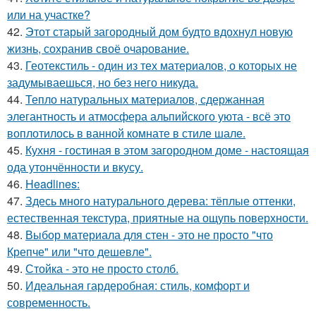
или на участке?
42.
Этот старый загородный дом будто вдохнул новую
жизнь, сохранив своё очарование.
43.
Геотекстиль - один из тех материалов, о которых не
задумываешься, но без него никуда.
44.
Тепло натуральных материалов, сдержанная
элегантность и атмосфера альпийского уюта - всё это
воплотилось в ванной комнате в стиле шале.
45.
Кухня - гостиная в этом загородном доме - настоящая
ода утончённости и вкусу.
46.
Headlines:
47.
Здесь много натурального дерева: тёплые оттенки,
естественная текстура, приятные на ощупь поверхности.
48.
Выбор материала для стен - это не просто "что
Крепче" или "что дешевле".
49.
Стойка - это не просто столб.
50.
Идеальная гардеробная: стиль, комфорт и
современность.