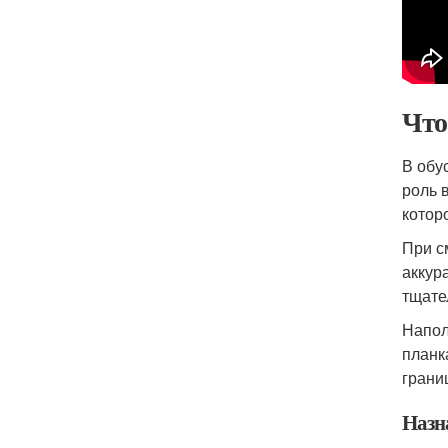
Что
В обу
роль 
котор
При с
аккур
тщате
Напол
планк
грани
Назн