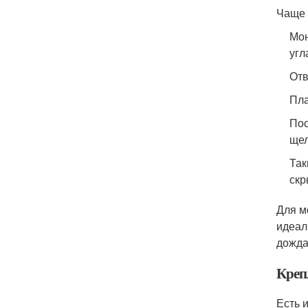
Чаще 
Мон
угл
Отв
Пла
Пос
щел
Так
скр
Для м
идеал
дожда
Креп
Есть 