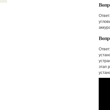
Вопр
Ответ
углов
аккур
Вопр
Ответ
устан
устра
этап 
устан