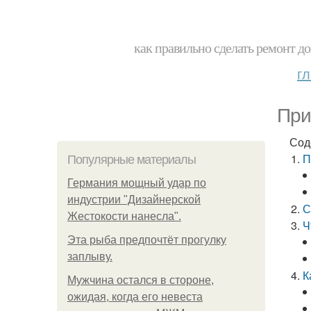
как правильно сделать ремонт до
г
При
Сод
П
Популярные материалы
Германия мощный удар по
индустрии "Дизайнерской
С
Жестокости нанесла".
Ч
Эта рыба предпочтёт прогулку
заплыву.
К
Мужчина остался в стороне,
ожидая, когда его невеста