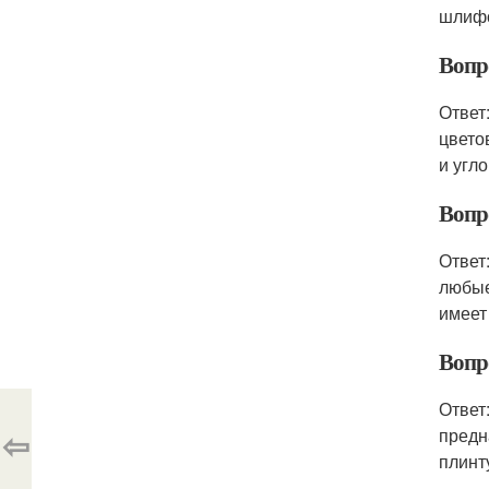
шлифо
Вопр
Ответ
цвето
и угл
Вопр
Ответ
любые
имеет
Вопр
Ответ
⇦
предн
плинт