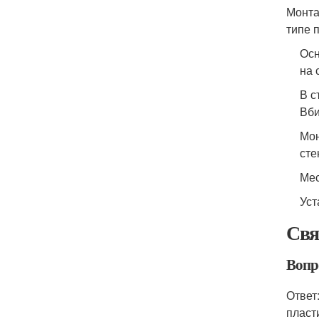
Монта
типе 
Осн
на 
В с
Вби
Мон
сте
Мес
Уст
Свя
Вопро
Ответ
пласт