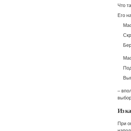
Что т
Его н
Мас
Скр
Бер
Мас
Под
Вып
– впо
выбор
Из к
При о
напол