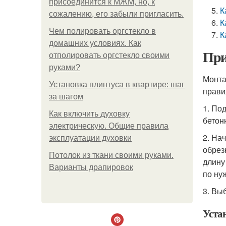
присоединится к МЖМ, но, к
К
сожалению, его забыли пригласить.
К
Чем полировать оргстекло в
К
домашних условиях. Как
При
отполировать оргстекло своими
руками?
Монта
Установка плинтуса в квартире: шаг
прави
за шагом
1. По
Как включить духовку
бетон
электрическую. Общие правила
2. На
эксплуатации духовки
обрез
Потолок из ткани своими руками.
длину
Варианты драпировок
по ну
3. Вы
Уста