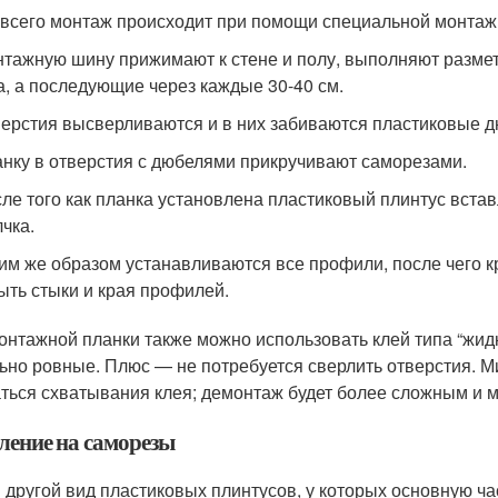
всего монтаж происходит при помощи специальной монтаж
тажную шину прижимают к стене и полу, выполняют разметк
а, а последующие через каждые 30-40 см.
ерстия высверливаются и в них забиваются пластиковые д
нку в отверстия с дюбелями прикручивают саморезами.
ле того как планка установлена пластиковый плинтус встав
чка.
им же образом устанавливаются все профили, после чего кр
ыть стыки и края профилей.
онтажной планки также можно использовать клей типа “жидк
ьно ровные. Плюс — не потребуется сверлить отверстия. Ми
ться схватывания клея; демонтаж будет более сложным и м
ление на саморезы
и другой вид пластиковых плинтусов, у которых основную ча