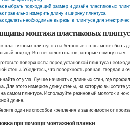
ак выбрать подходящий размер и дизайн пластиковых плин
ак правильно измерить длину и ширину плинтуса
ак сделать необходимые вырезы в плинтусе для электричес
нципы монтажа пластиковых плинтусо
ж пластиковых плинтусов на бетонные стены может быть до
льный подход. Вот несколько шагов, которые помогут вам:
дготовьте поверхность: перед установкой плинтуса необход
ной стены. Убедитесь, что поверхность ровная, твердая и о
чинайте от угла. Лучше начинать с длинных стен, где проф
ка. Для этого измерьте длину стены, на которую вы хотите у
 на самом плинтусе. Используйте резиновый молоток и нож 
жной длине.
берите один из способов крепления в зависимости от произ
новка при помощи монтажной планки