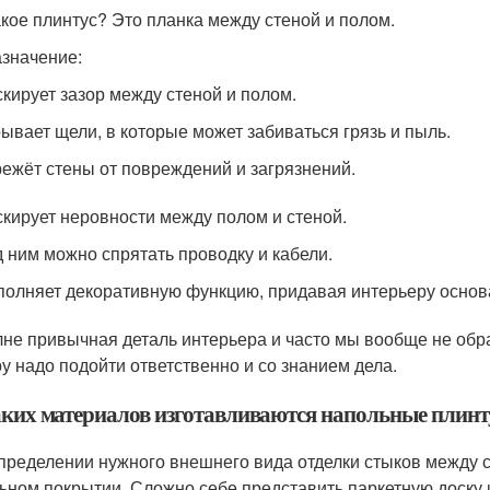
акое плинтус? Это планка между стеной и полом.
азначение:
кирует зазор между стеной и полом.
ывает щели, в которые может забиваться грязь и пыль.
ежёт стены от повреждений и загрязнений.
кирует неровности между полом и стеной.
 ним можно спрятать проводку и кабели.
олняет декоративную функцию, придавая интерьеру основат
лне привычная деталь интерьера и часто мы вообще не обра
у надо подойти ответственно и со знанием дела.
аких материалов изготавливаются напольные плинт
пределении нужного внешнего вида отделки стыков между 
ьном покрытии. Сложно себе представить паркетную доску 