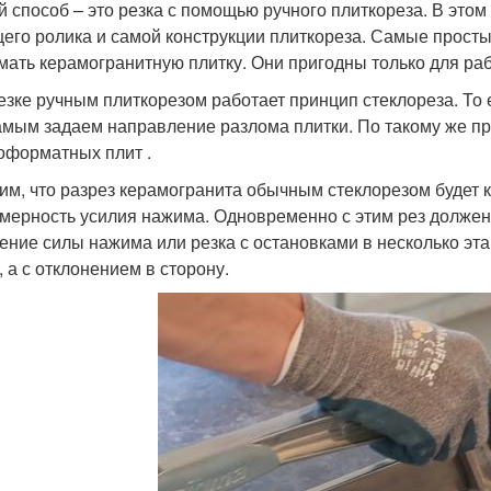
й способ – это резка с помощью ручного плиткореза. В этом 
его ролика и самой конструкции плиткореза. Самые просты
мать керамогранитную плитку. Они пригодны только для раб
езке ручным плиткорезом работает принцип стеклореза. То 
амым задаем направление разлома плитки. По такому же пр
оформатных плит .
им, что разрез керамогранита обычным стеклорезом будет к
мерность усилия нажима. Одновременно с этим рез должен
ение силы нажима или резка с остановками в несколько эта
, а с отклонением в сторону.