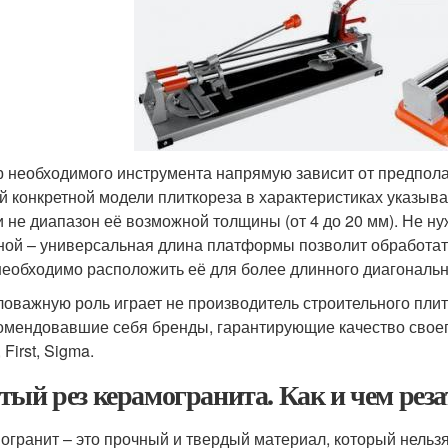
 необходимого инструмента напрямую зависит от предпол
й конкретной модели плиткореза в характеристиках указы
и не диапазон её возможной толщины (от 4 до 20 мм). Не н
ной – универсальная длина платформы позволит обработать
необходимо расположить её для более длинного диагональн
оважную роль играет не производитель строительного плит
омендовавшие себя бренды, гарантирующие качество своего
, First, Sigma.
тый рез керамогранита. Как и чем рез
огранит – это прочный и твердый материал, который нельзя 