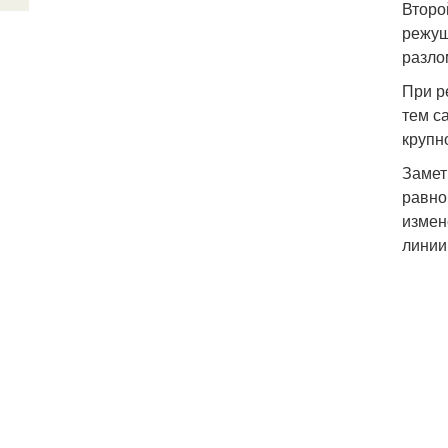
Второ
режущ
разло
При р
тем с
крупн
Замет
равно
измен
линии