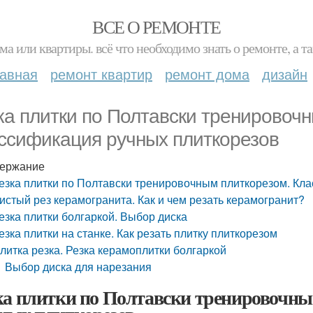
ВСЕ О РЕМОНТЕ
ма или квартиры. всё что необходимо знать о ремонте, а
лавная
ремонт квартир
ремонт дома
дизайн
ка плитки по Полтавски тренировоч
ссификация ручных плиткорезов
ержание
езка плитки по Полтавски тренировочным плиткорезом. Кл
истый рез керамогранита. Как и чем резать керамогранит?
езка плитки болгаркой. Выбор диска
езка плитки на станке. Как резать плитку плиткорезом
литка резка. Резка керамоплитки болгаркой
Выбор диска для нарезания
ка плитки по Полтавски тренировочн