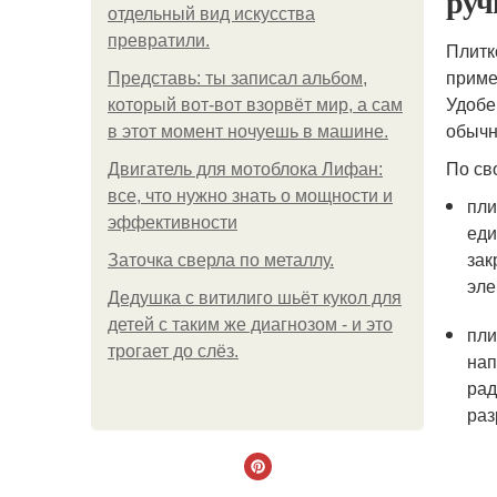
руч
отдельный вид искусства
превратили.
Плитк
приме
Представь: ты записал альбом,
Удобе
который вот-вот взорвёт мир, а сам
обычн
в этот момент ночуешь в машине.
По св
Двигатель для мотоблока Лифан:
все, что нужно знать о мощности и
пли
эффективности
еди
зак
Заточка сверла по металлу.
эле
Дедушка с витилиго шьёт кукол для
детей с таким же диагнозом - и это
пли
трогает до слёз.
нап
рад
раз