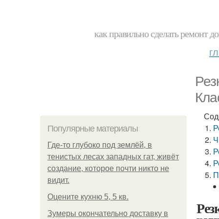
как правильно сделать ремонт до
г
Рез
Кла
Сод
Р
Популярные материалы
Ч
Где-то глубоко под землёй, в
Р
тенистых лесах западных гат, живёт
Р
создание, которое почти никто не
П
видит.
Оцените кухню 5, 5 кв.
Рез
Зумеры окончательно доставку в