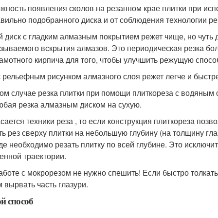
жность появления сколов на резанном крае плитки при исп
авильно подобранного диска и от соблюдения технологии ре
й диск с гладким алмазным покрытием режет чище, но чуть 
азываемого вскрытия алмазов. Это периодическая резка бо
амотного кирпича для того, чтобы улучшить режущую спосо
с рельефным рисунком алмазного слоя режет легче и быстр
ом случае резка плитки при помощи плиткореза с водяным 
юбая резка алмазным диском на сухую.
асается техники реза , то если конструкция плиткореза позв
ть рез сверху плитки на небольшую глубину (на толщину гла
де необходимо резать плитку по всей глубине. Это исключ
енной траектории.
аботе с мокрорезом не нужно спешить! Если быстро толкать 
 вырвать часть глазури.
й способ