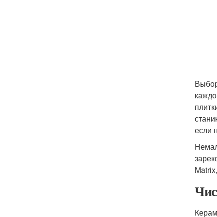
Выбор
каждо
плитк
стани
если 
Немал
зарек
Matrix
Чис
Керам