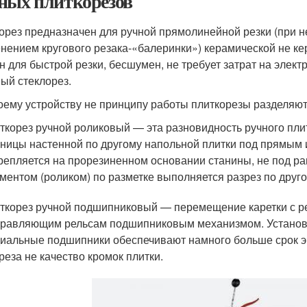
ных плиткорезов
орез предназначен для ручной прямолинейной резки (при не
нением кругового резака-«балеринки») керамической не ке
н для быстрой резки, бесшумен, не требует затрат на элек
ый стеклорез.
оему устройству не принципу работы плиткорезы разделяют
ткорез ручной роликовый — эта разновидность ручного пли
ницы настенной по другому напольной плитки под прямым 
репляется на прорезиненном основании станины, не под 
ментом (роликом) по разметке выполняется разрез по друг
ткорез ручной подшипниковый — перемещение каретки с р
равляющим рельсам подшипниковым механизмом. Установ
иальные подшипники обеспечивают намного больше срок эк
реза не качество кромок плитки.