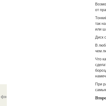
Возмо
от пр
Тонки
так н
или ш
Диск 
В люб
чем л
Что к
сдела
бороз
намеч
При р
самым
⇦
Второ