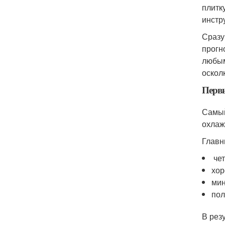
плитк
инстр
Сразу
прогн
любым
оскол
Перв
Самый
охлаж
Главн
чет
хор
мин
пол
В рез