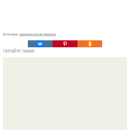
Категории:
квартира после ремонта
Читайте также
Как правильно резать плитку и керамогранит.. Как пилить
керамогранит болгаркой без сколов