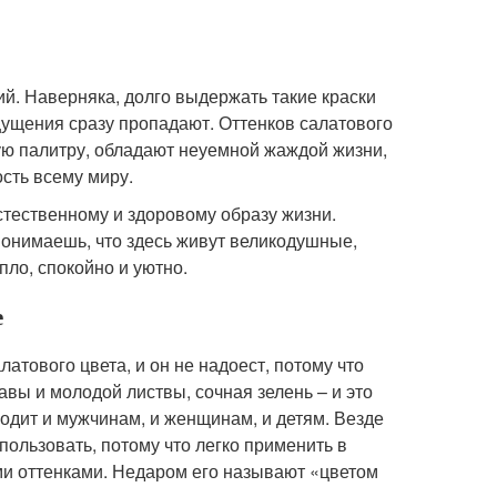
й. Наверняка, долго выдержать такие краски
щущения сразу пропадают. Оттенков салатового
ую палитру, обладают неуемной жаждой жизни,
сть всему миру.
стественному и здоровому образу жизни.
понимаешь, что здесь живут великодушные,
ло, спокойно и уютно.
е
тового цвета, и он не надоест, потому что
авы и молодой листвы, сочная зелень – и это
одит и мужчинам, и женщинам, и детям. Везде
ользовать, потому что легко применить в
и оттенками. Недаром его называют «цветом