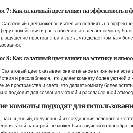
ос 7: Как салатовый цвет влияет на эффектность и
: Салатовый цвет может значительно повлиять на эффектно
феру спокойствия и расслабления, что делает комнату бол
ть ощущение пространства и света, что делает комнату бол
ьзования.
с 8: Как салатовый цвет влияет на эстетику и атм
: Салатовый цвет оказывает значительное влияние на эсте
йствия и расслабления, что делает комнату более уютной и
ние пространства и света, что делает комнату более эстет
ьно подходит для создания уютной и расслабленной атмос
ие комнаты подходят для использования
, насыщенный, полученный из соединения зеленого и желто
енная такой палитрой, не может быть скучной и однообразн
образны, что фантазии есть, где развернуться.