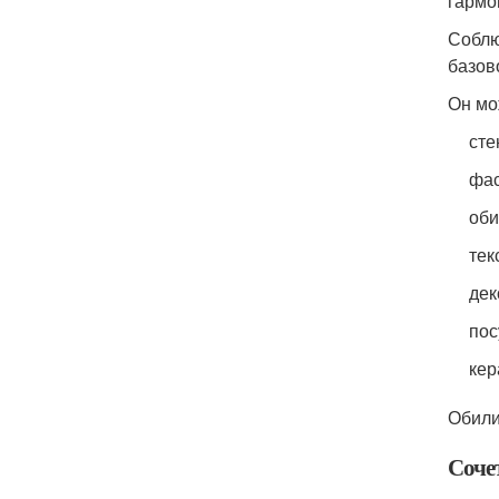
гармо
Соблю
базов
Он мо
сте
фас
оби
тек
дек
пос
кер
Обили
Сочет