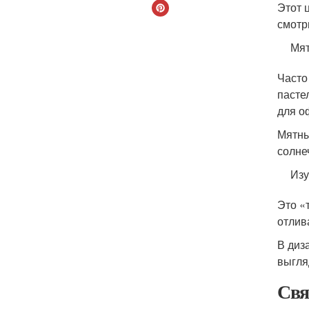
Этот 
смотр
Мя
Часто
пасте
для о
Мятны
солне
Изу
Это «
отлив
В диз
выгля
Свя