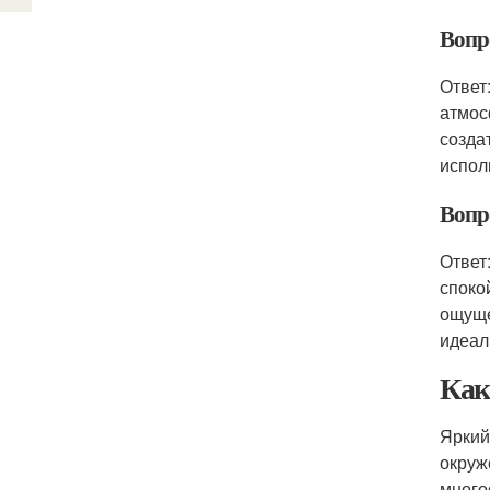
Вопр
Ответ
атмос
созда
испол
Вопро
Ответ
споко
ощуще
идеал
Как
Яркий
окруж
много