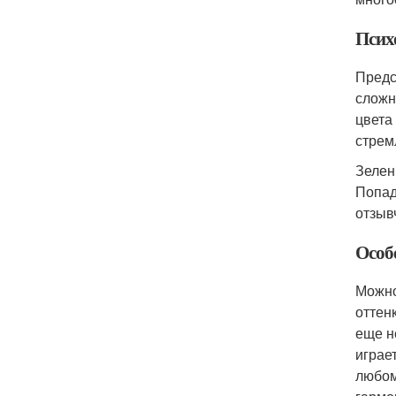
Псих
Предс
сложн
цвета
стрем
Зелен
Попад
отзыв
Особе
Можно
оттен
еще н
играе
любом