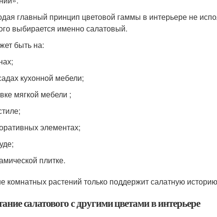
нии».
дая главный принцип цветовой гаммы в интерьере не исполь
ого выбирается именно салатовый.
жет быть на:
нах;
адах кухонной мебели;
вке мягкой мебели ;
стиле;
оративных элементах;
уде;
амической плитке.
е комнатных растений только поддержит салатную историю
ание салатового с другими цветами в интерьере