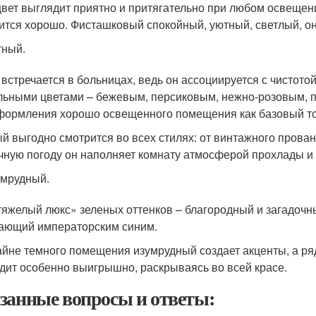
цвет выглядит приятно и притягательно при любом освещении
ится хорошо. Фисташковый спокойный, уютный, светлый, о
тный.
 встречается в больницах, ведь он ассоциируется с чистото
льными цветами – бежевым, персиковым, нежно-розовым, п
формления хорошо освещенного помещения как базовый то
й выгодно смотрится во всех стилях: от винтажного прован
чную погоду он наполняет комнату атмосферой прохлады и 
мрудный.
тяжелый люкс» зеленых оттенков – благородный и загадочны
ающий императорским синим.
айне темного помещения изумрудный создает акценты, а р
дит особенно выигрышно, раскрываясь во всей красе.
занные вопросы и ответы: