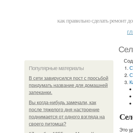
как правильно сделать ремонт до
г
Сел
Сод
С
Популярные материалы
С
В сети завирусился пост с просьбой
К
придумать название для домашней
запеканки.
Вы когда-нибудь замечали, как
после тяжелого дня настроение
Сел
поднимается от одного взгляда на
своего питомца?
Это у