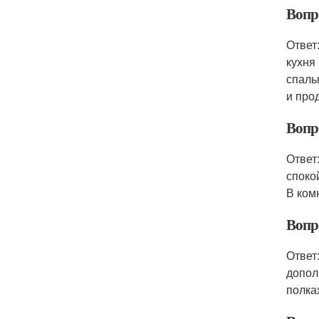
Вопр
Ответ
кухня
спаль
и про
Вопро
Ответ
споко
В ком
Вопр
Ответ
допол
полка