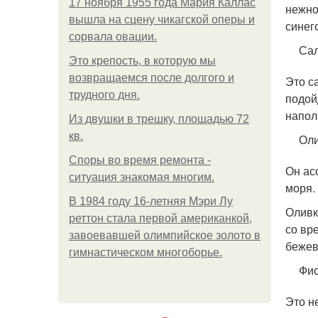
17 ноября 1955 года Мария Каллас
нежно
вышла на сцену чикагской оперы и
синег
сорвала овации.
Сал
Это крепость, в которую мы
возвращаемся после долгого и
Это с
трудного дня.
подой
напол
Из двушки в трешку, площадью 72
кв.
Оли
Споры во время ремонта -
Он ас
ситуация знакомая многим.
моря.
В 1984 году 16-летняя Мэри Лу
Оливк
реттон стала первой американкой,
со вр
завоевавшей олимпийское золото в
бежев
гимнастическом многоборье.
Фи
Это н