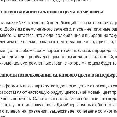
ологи о влиянии салатового цвета на человека
тавьте себе ярко-желтый цвет, бьющий в глаза, ослепляющи
о. Добавим к нему немного зеленого, и все - неприятные о
 много. Считается, что люди, полюбившие и выбравшие так
лением все время познавать неизведанное и подарить радо
ый цвет в любом своем варианте очень близок к природе, е
ая в дом, где преобладающим тоном является салатовый, 
чивые, целеустремленные люди, с которыми рядом будет теп
нности использования салатового цвета в интерьер
 оформить всю квартиру, каждое помещение с помощью сала
ки составляют настоящую радугу цветов. Лаймовый, цвет тр
е весь перечень. Салатовый настолько особенный, что подх
т свою успокаивающую роль. Дизайнеры очень любят его исп
 стилевом направлении, выдерживает сочетание со многим