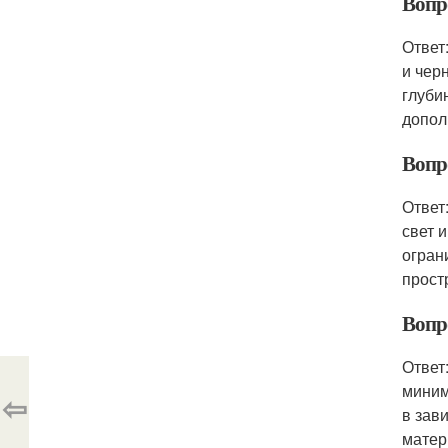
Вопро
Ответ
и чер
глуби
допол
Вопро
Ответ
свет 
огран
прост
Вопро
Ответ
миним
⇦
в зав
матер