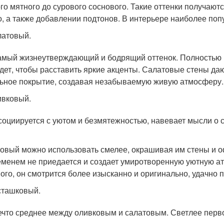
го мятного до сурового соснового. Такие оттенки получают
о, а также добавлении подтонов. В интерьере наиболее поп
атовый.
амый жизнеутверждающий и бодрящий оттенок. Полностью в 
дет, чтобы расставить яркие акценты. Салатовые стены да
ьное покрытие, создавая незабываемую живую атмосферу.
вковый.
социируется с уютом и безмятежностью, навевает мысли о 
овый можно использовать смелее, окрашивая им стены и оф
еменем не приедается и создает умиротворенную уютную ат
ого, он смотрится более изысканно и оригинально, удачно 
сташковый.
ечто среднее между оливковым и салатовым. Светлее первог