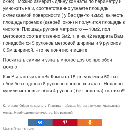
окно) . Можно измерить длину комнаты по периметру и
умножить на 3, соответственно узнаете площадь
оклеиваемой поверхности ( у Вас где-то 42м2), вычесть
площадь проемов (дверей, окон) и получится площадь в
чистоте. Площадь рулона метрового — 10м2, пол
метрового соответственно 5м2, т. е на 42 квадрата Вам
понадобится 5 рулонов метровой ширины и 9 рулонов
0,5м шириной. Что не понятно -пишите
Посчитать самим и узнать многое другое про обои
можно
Как Вы так считаете!» Комната 18 кв. м клеили 50 см (
обои без подгона) 8 рулонов вполне хватало . Недавно
купили метровые обои 4 рулона ( без подгона) хватило!!!!
Категории:
Обоев на комнату
,
Понятная таблица
,
Метры в рулоне
,
Квадратные
метры
,
Необходимое количество
,
М с высотой
Читайте также