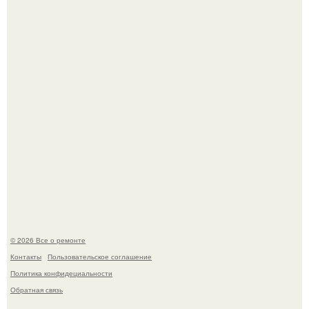
настолько увлеклась пластикой, что вколола себе в лицо
кулинарное масло.
Представьте, как выглядит мир глазами пчелы или
бабочки.
© 2026 Все о ремонте
Контакты
Пользовательское соглашение
Политика конфидециальности
Обратная связь