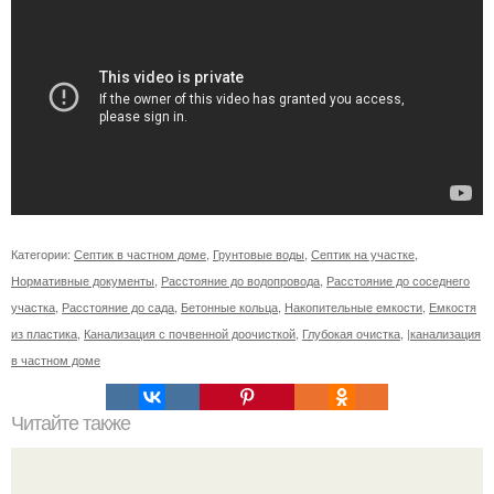
Категории:
Септик в частном доме
,
Грунтовые воды
,
Септик на участке
,
Нормативные документы
,
Расстояние до водопровода
,
Расстояние до соседнего
участка
,
Расстояние до сада
,
Бетонные кольца
,
Накопительные емкости
,
Емкостя
из пластика
,
Канализация с почвенной доочисткой
,
Глубокая очистка
,
|канализация
в частном доме
Читайте также