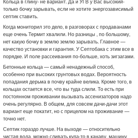
Кольца в глину- не вариант. Да и УГВ у Вас высокий-
только бочку зарывать, если не хотите энергозависимый
септик ставить.
Когда мониторил это дело, в разговорах с продаванами
еще очень Термит хвалили. Но разницы , по большому,
нет какую бочку в землю землю зарывать. Главное —
качество установки и гарантия. У Септобака с этим все в
порядке. И поле рассеивания по-больше, хоть зигзагами.
Бетонные кольца — самый ненадежный способ,
особенно при высоких грунтовых водах. Вероятность
попадания дерьма в почву крайне велика. Кроме того, в
кольцах остается все, что вы туда слили. То есть при
постоянном проживании вызывать ассенизаторов надо
очень регулярно. В общем, для совсем дачи-дачи этот
вариант еще покатит, но с прицелом на проживание —
точно нет.
Септик гораздо лучше. На выходе — относительно
чистая вода, можно сливать куда-то в канаву, машину