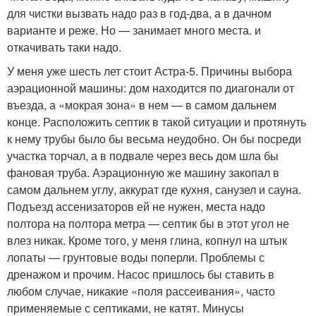
для чистки вызвать надо раз в год-два, а в дачном
варианте и реже. Но — занимает много места. и
откачивать таки надо.
У меня уже шесть лет стоит Астра-5. Причины выбора
аэрационной машины: дом находится по диагонали от
въезда, а «мокрая зона» в нем — в самом дальнем
конце. Расположить септик в такой ситуации и протянуть
к нему трубы было бы весьма неудобно. Он бы посреди
участка торчал, а в подвале через весь дом шла бы
фановая труба. Аэрационную же машину закопал в
самом дальнем углу, аккурат где кухня, санузел и сауна.
Подъезд ассенизаторов ей не нужен, места надо
полтора на полтора метра — септик бы в этот угол не
влез никак. Кроме того, у меня глина, копнул на штык
лопаты — грунтовые воды поперли. Проблемы с
дренажом и прочим. Насос пришлось бы ставить в
любом случае, никакие «поля рассеивания», часто
применяемые с септиками, не катят. Минусы