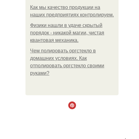
Как мы качество продукции на
наших предприятиях контролируем.
Физики нашли в удаче скрытый
порядок - никакой магии, чистая
квантовая механика.
Чем полировать оргстекло в
домашних условиях. Как
отполировать оргстекло своими
руками?
.