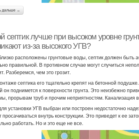
ь дальше →
ой септик лучше при высоком уровне грун
никают из-за высокого УГВ?
близко расположены грунтовые воды, септик должен быть а
ьно правильной. В противном случае могут случиться непол
т. Разберемся, чем это грозит.
онтаже септика его тщательно крепят на бетонной подушке. 
й он поднимется к поверхности грунта. Это неизбежно при
мы, прорывам труб и прочим неприятностям. Канализация в
для установки УГВ выбран или построен недостаточно наде
т просачиваться внутрь конструкции. Это приведет к ее за
льно работать. Но и это еще не все.