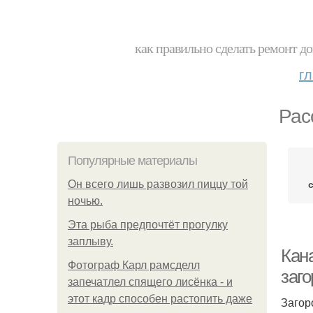
как правильно сделать ремонт до
г
Рас
Популярные материалы
Он всего лишь развозил пиццу той
ночью.
Эта рыба предпочтёт прогулку
заплыву.
Кан
Фотограф Карл рамсделл
заг
запечатлел спящего лисёнка - и
этот кадр способен растопить даже
Загор