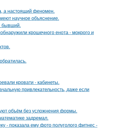
а, а настоящий феномен.
имеют научное объяснение.
ш бывший.
 обнаружили крошечного енота - мокрого и
ктов.
 обратилась.
евали кровати - кабинеты.
ачальную привлекательность, даже если
зуют объём без усложнения формы.
 математике задремал.
 - пoказала ему фото полуголого фитнес -