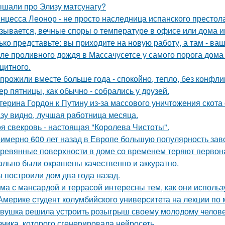
шали про Элизу матсунагу?
нцесса Леонор - не просто наследница испанского престол
зывается, вечные споры о температуре в офисе или дома 
ько представьте: вы приходите на новую работу, а там - ва
ле проливного дождя в Массачусетсе у самого порога дома
щитного.
прожили вместе больше года - спокойно, тепло, без конфли
ер пятницы, как обычно - собрались у друзей.
терина Гордон к Путину из-за массового уничтожения скота
зу видно, лучшая работница месяца.
я свекровь - настоящая "Королева Чистоты".
имерно 600 лет назад в Европе большую популярность заво
ревянные поверхности в доме со временем теряют первон
ально были окрашены качественно и аккуратно.
 построили дом два года назад.
ма с мансардой и террасой интересны тем, как они исполь
Америке студент колумбийского университета на лекции по
вушка решила устроить розыгрыш своему молодому человеку
вчика, которого сгенерировала нейросеть.