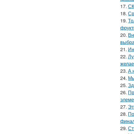
17.
СК
18.
Ср
19.
То
фрукт
20.
Вн
выбра
21.
Ин
22.
Лу
желае
23.
А 
24.
Мы
25.
Зд
26.
Пр
элеме
27.
Эт
28.
По
финал
29.
Ст