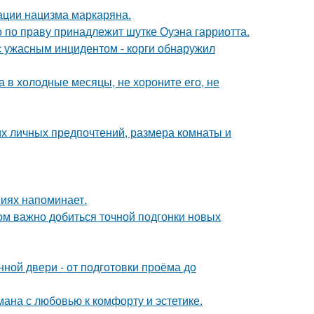
ации нацизма маркаряна.
 по праву принадлежит шутке Оуэна гарриотта.
 с ужасным инцидентом - корги обнаружил
а в холодные месяцы, не хороните его, не
их личных предпочтений, размера комнаты и
ниях напоминает.
ом важно добиться точной подгонки новых
ной двери - от подготовки проёма до
ана с любовью к комфорту и эстетике.