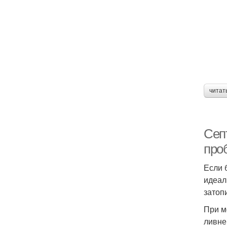
читат
Септ
про
Если 
идеал
затопи
При м
ливне