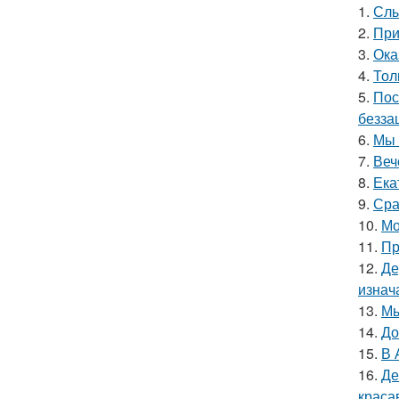
1.
Слы
2.
При
3.
Ока
4.
Тол
5.
Пос
безза
6.
Мы 
7.
Веч
8.
Ека
9.
Сра
10.
Мо
11.
Пр
12.
Де
изнач
13.
Мы
14.
До
15.
В 
16.
Де
краса