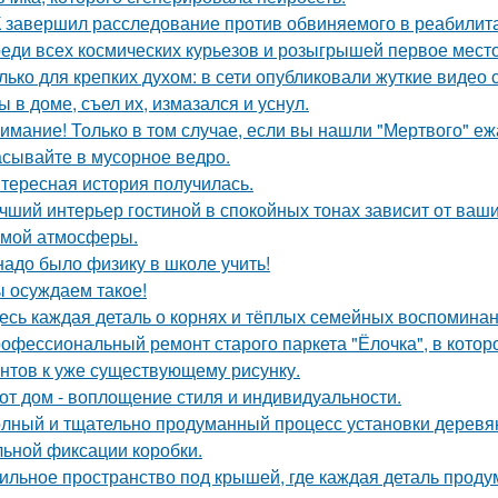
 завершил расследование против обвиняемого в реабилит
еди всех космических курьезов и розыгрышей первое место
лько для крепких духом: в сети опубликовали жуткие видео
ы в доме, съел их, измазался и уснул.
имание! Только в том случае, если вы нашли "Мертвого" еж
сывайте в мусорное ведро.
тересная история получилась.
чший интерьер гостиной в спокойных тонах зависит от ваш
мой атмосферы.
надо было физику в школе учить!
 осуждаем такое!
есь каждая деталь о корнях и тёплых семейных воспомина
офессиональный ремонт старого паркета "Ёлочка", в котор
нтов к уже существующему рисунку.
от дом - воплощение стиля и индивидуальности.
лный и тщательно продуманный процесс установки деревян
ьной фиксации коробки.
ильное пространство под крышей, где каждая деталь продум