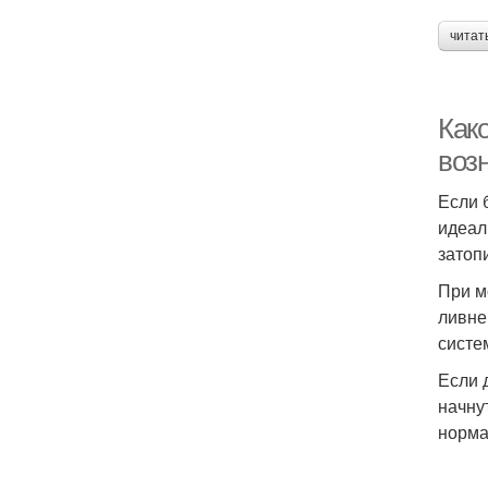
читат
Как
воз
Если 
идеал
затопи
При м
ливне
систе
Если 
начну
норма