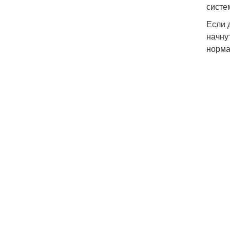
систе
Если 
начну
норма