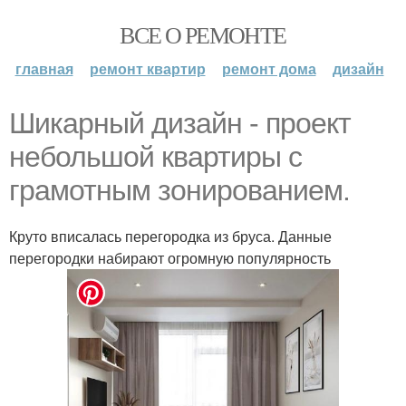
ВСЕ О РЕМОНТЕ
главная
ремонт квартир
ремонт дома
дизайн
Шикарный дизайн - проект
небольшой квартиры с
грамотным зонированием.
Круто вписалась перегородка из бруса. Данные
перегородки набирают огромную популярность