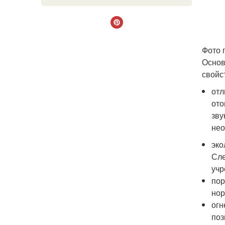
Фото 
Основ
свойс
отл
ото
зву
нео
эко
Сле
учр
пор
нор
огн
поз