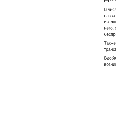
В чис
назва
изоля
него,
беспр
Также
транс
Вдоба
возни