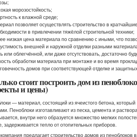
озы;
окая морозостойкость;
ртность к влажной среде;
ериал позволяет осуществлять строительство в кратчайшие 
бходимости в привлечении тяжёлой строительной техники;
ее низкая цена материала по сравнению с иными, что позв
устимость внешней и наружной отделки разными материала
ь или облегчённой, или даже отсутствовать, достаточно буд
кость обработки материала при монтаже и во время прокл
говечность домов при соответствующей отделке и защитны
лько стоит построить дом из пеноблоко
оекты и цены)
локи — материал, состоящий из ячеистого бетона, которы
ами. Пеноблоки изготавливают из песка, цемента и раствор
ывается, внутри него образуется множество мелких полосте
е, задерживается тепло от отопительных приборов.
компания предлагает строительство домов из пеноблоков в