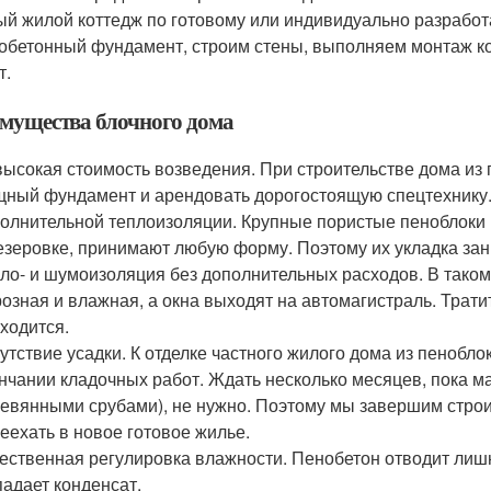
ый жилой коттедж по готовому или индивидуально разработ
обетонный фундамент, строим стены, выполняем монтаж ко
т.
мущества блочного дома
ысокая стоимость возведения. При строительстве дома из 
ный фундамент и арендовать дорогостоящую спецтехнику.
олнительной теплоизоляции. Крупные пористые пеноблоки 
зеровке, принимают любую форму. Поэтому их укладка за
ло- и шумоизоляция без дополнительных расходов. В таком 
озная и влажная, а окна выходят на автомагистраль. Тратит
ходится.
утствие усадки. К отделке частного жилого дома из пенобл
нчании кладочных работ. Ждать несколько месяцев, пока ма
евянными срубами), не нужно. Поэтому мы завершим строи
еехать в новое готовое жилье.
ественная регулировка влажности. Пенобетон отводит лишн
адает конденсат.