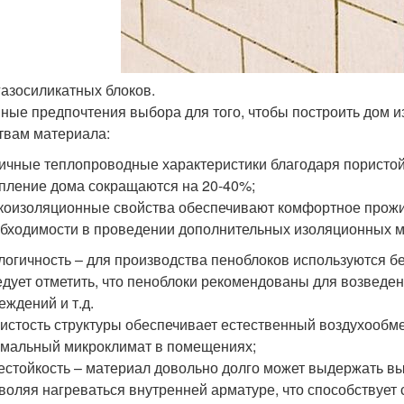
газосиликатных блоков.
ные предпочтения выбора для того, чтобы построить дом и
твам материала:
ичные теплопроводные характеристики благодаря пористой 
пление дома сокращаются на 20-40%;
коизоляционные свойства обеспечивают комфортное прожи
бходимости в проведении дополнительных изоляционных м
логичность – для производства пеноблоков используются б
дует отметить, что пеноблоки рекомендованы для возведен
еждений и т.д.
истость структуры обеспечивает естественный воздухообме
мальный микроклимат в помещениях;
естойкость – материал довольно долго может выдержать вы
воляя нагреваться внутренней арматуре, что способствует