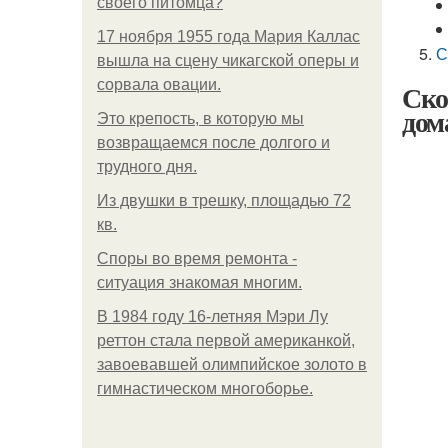
своего питомца?
17 ноября 1955 года Мария Каллас
С
вышла на сцену чикагской оперы и
сорвала овации.
Ско
дом
Это крепость, в которую мы
возвращаемся после долгого и
трудного дня.
Из двушки в трешку, площадью 72
кв.
Споры во время ремонта -
ситуация знакомая многим.
В 1984 году 16-летняя Мэри Лу
реттон стала первой американкой,
завоевавшей олимпийское золото в
гимнастическом многоборье.