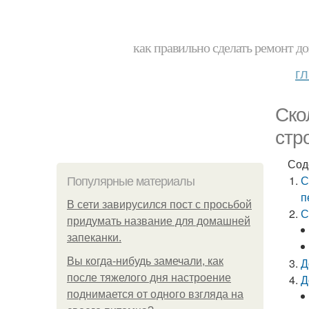
как правильно сделать ремонт до
г
Ско
стр
Сод
С
Популярные материалы
п
В сети завирусился пост с просьбой
С
придумать название для домашней
запеканки.
Вы когда-нибудь замечали, как
Д
после тяжелого дня настроение
Д
поднимается от одного взгляда на