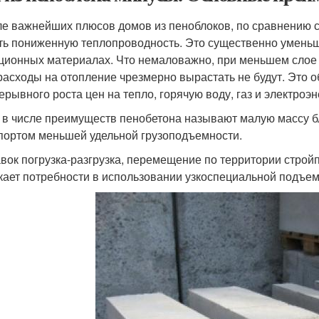
ле важнейших плюсов домов из пеноблоков, по сравнению с
ть пониженную теплопроводность. Это существенно уменьш
ционных материалах. Что немаловажно, при меньшем слое у
 расходы на отопление чрезмерно вырастать не будут. Это 
ерывного роста цен на тепло, горячую воду, газ и электроэн
 в числе преимуществ пенобетона называют малую массу б
портом меньшей удельной грузоподъемности.
вок погрузка-разгрузка, перемещение по территории стро
кает потребности в использовании узкоспециальной подъем