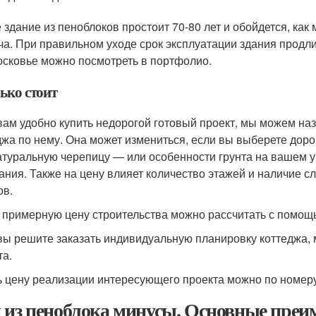
 здание из пеноблоков простоит 70-80 лет и обойдется, как
ча. При правильном уходе срок эксплуатации здания продли
сковье можно посмотреть в портфолио.
ько стоит
вам удобно купить недорогой готовый проект, мы можем на
джа по нему. Она может измениться, если вы выберете дор
атуральную черепицу — или особенности грунта на вашем у
ания. Также на цену влияет количество этажей и наличие 
ов.
 примерную цену строительства можно рассчитать с помощ
вы решите заказать индивидуальную планировку коттеджа,
та.
ь цену реализации интересующего проекта можно по номеру
 из пеноблока минусы. Основные преи