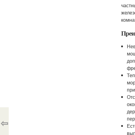
частн
желез
комна
Преи
Нев
мощ
доп
фре
Теп
мор
при
Отс
око
дер
пер
⇦
Ест
вып