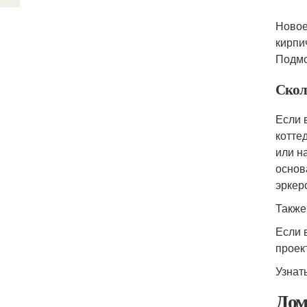
Новое
кирпи
Подмо
Скол
Если 
котте
или н
основ
эркер
Также
Если 
проек
Узнат
Дом