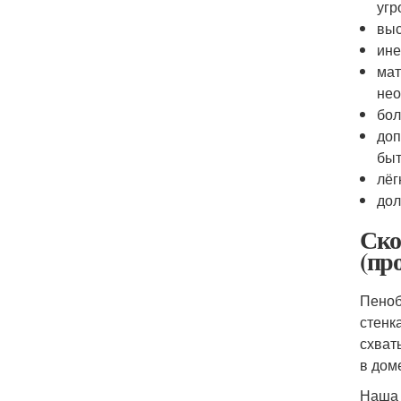
угр
выс
ине
мат
нео
бол
доп
быт
лёг
дол
Ско
(пр
Пеноб
стенк
схват
в дом
Наша 