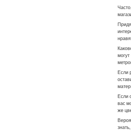
Часто
магаз
Придя
интер
нравя
Каков
могут
метро
Если 
остав
матер
Если 
вас м
же цве
Вероя
знать