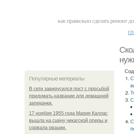
как правильно сделать ремонт до
г
Ско
нуж
Сод
С
Популярные материалы
в
В сети завирусился пост с просьбой
Т
придумать название для домашней
С
запеканки.
17 ноября 1955 года Мария Каллас
вышла на сцену чикагской оперы и
С
сорвала овации.
п