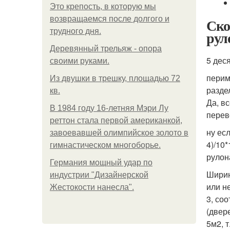
Это крепость, в которую мы
возвращаемся после долгого и
Ско
трудного дня.
рул
Деревянный трельяж - опора
5 дес
своими руками.
перим
Из двушки в трешку, площадью 72
разде
кв.
Да, в
В 1984 году 16-летняя Мэри Лу
перев
реттон стала первой американкой,
ну есл
завоевавшей олимпийское золото в
4)/10
гимнастическом многоборье.
рулон
Германия мощный удар по
Ширин
индустрии "Дизайнерской
или н
Жестокости нанесла".
3, со
(двер
5м2, 