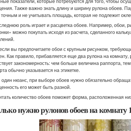
ные показатели, которые потребуются для того, чтобы осущ
ения. Также важно знать длину и ширину рулона обоев. Па
 точным и не учитывать площадь, которая не подлежит окле
следнюю роль играет и расцветка обоев. Например, обои, ри
онки» можно покупать исходя из расчета, сделанного кальк
лений.
 если вы предпочитаете обои с крупным рисунком, требующи
ен. Как правило, прибавляется еще два рулона на комнату,
твует закономерность: чем больше величина раппорта, тем
рта обычно указывается на этикетке.
 один нюанс, при выборе обоев нужно обязательно обращат
енность его может быть разной.
итать количество обоев поможет форма, расположенная ни
лько нужно рулонов обоев на комнату 1