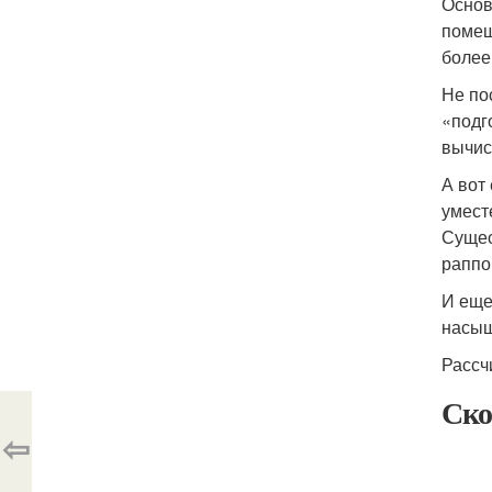
Основ
помещ
более
Не по
«подг
вычис
А вот
умест
Сущес
раппо
И еще
насыщ
Рассч
Ско
⇦