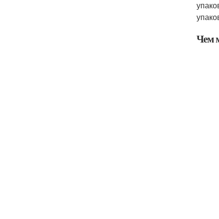
упако
упако
Чем 