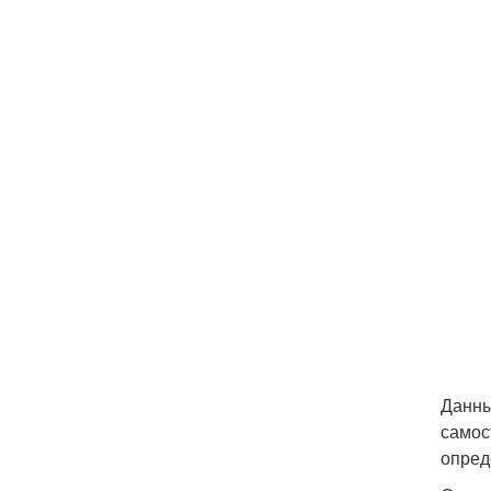
Данны
самос
опред