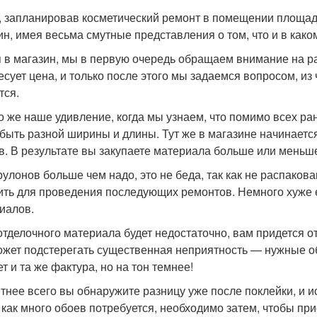
, запланировав косметический ремонт в помещении площад
ин, имея весьма смутные представления о том, что и в како
 в магазин, мы в первую очередь обращаем внимание на ра
есует цена, и только после этого мы задаемся вопросом, из
тся.
о же наше удивление, когда мы узнаем, что помимо всех р
 быть разной ширины и длины. Тут же в магазине начинает
в. В результате вы закупаете материала больше или меньше
рулонов больше чем надо, это не беда, так как не распако
ить для проведения последующих ремонтов. Немного хуже 
иалов.
отделочного материала будет недостаточно, вам придется 
ожет подстерегать существенная неприятность — нужные обо
т и та же фактура, но на тон темнее!
тнее всего вы обнаружите разницу уже после поклейки, и и
, как много обоев потребуется, необходимо затем, чтобы пр