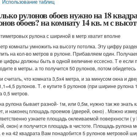
Использование таблиц
лько рулонов обоев нужно на 18 квадр
онов обоев? на комнату 14 кв. м с высо
ятиметровых рулона с шириной в метр хватит вполне
етр комнаты умножить на высоту потолка. Эту цифру раздел
лить на кол-во метров в рулоне. Прибавляем один. Получае
се цифры должны быть в одной величине ессесно. Т е если 
одите в метры. а то получится 50 рулонов, потом обидетесь
и считать, что комната 3,5х4 метра, и за минусом окна и две
*1,1=4,5 рулонов. Т. е купите 5 рулонов (при ширине рулона 
а 0,5 метров.
а рулона бывает разной- 1м, или 0,5м, нужно так же знать к
ет, и наконец площадь проемов (дверей, окно) . Можно изм
ответственно узнаете площадь оклеиваемой поверхности ( у
ей, окон) и получится площадь в чистоте. Площадь рулона 
т. е на 42 квадрата Вам понадобится 5 рулонов метровой ш