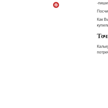
-пиши
Посчи
Как В
купили
Точ
Кальк
потре