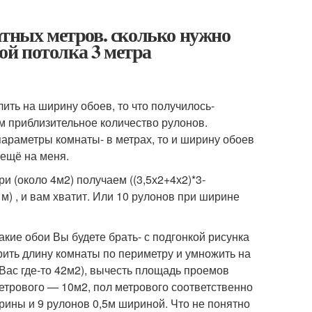
атных метров. сколько нужно
той потолка 3 метра
ить на ширину обоев, то что получилось-
м приблизительное количество рулонов.
параметры комнаты- в метрах, то и ширину обоев
 ещё на меня.
ри (около 4м2) получаем ((3,5х2+4х2)*3-
1м) , и вам хватит. Или 10 рулонов при ширине
акие обои Вы будете брать- с подгонкой рисунка
ерить длину комнаты по периметру и умножить на
 Вас где-то 42м2), вычесть площадь проемов
метрового — 10м2, пол метрового соответственно
ирины и 9 рулонов 0,5м шириной. Что не понятно