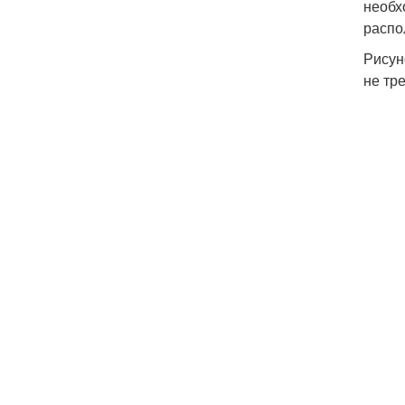
необх
распо
Рисун
не тр