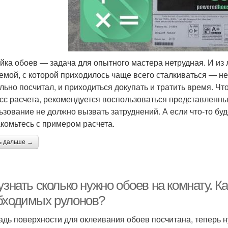
йка обоев — задача для опытного мастера нетрудная. И из 
емой, с которой приходилось чаще всего сталкиваться — не
льно посчитал, и приходиться докупать и тратить время. Ч
сс расчета, рекомендуется воспользоваться представленны
ьзование не должно вызвать затруднений. А если что-то бу
акомьтесь с примером расчета.
ь дальше →
узнать сколько нужно обоев на комнату. К
бходимых рулонов?
дь поверхности для оклеивания обоев посчитана, теперь н