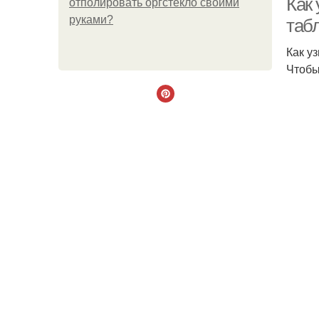
Как 
отполировать оргстекло своими
руками?
таб
Как у
Чтобы