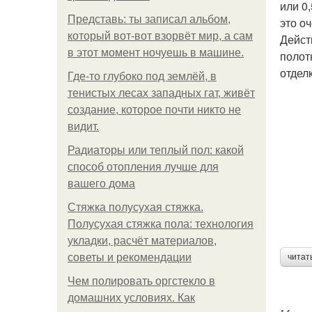
или 0
Представь: ты записал альбом,
это о
который вот-вот взорвёт мир, а сам
Дейст
в этот момент ночуешь в машине.
полот
отделк
Где-то глубоко под землёй, в
тенистых лесах западных гат, живёт
создание, которое почти никто не
видит.
Радиаторы или теплый пол: какой
способ отопления лучше для
вашего дома
Стяжка полусухая стяжка.
Полусухая стяжка пола: технология
укладки, расчёт материалов,
советы и рекомендации
читат
Чем полировать оргстекло в
домашних условиях. Как