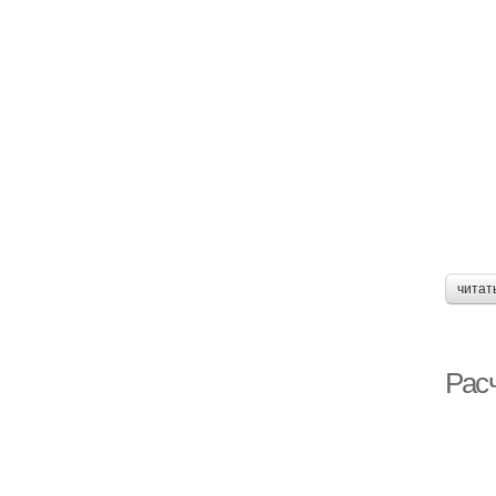
читат
Рас