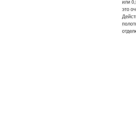
или 0
это о
Дейст
полот
отделк