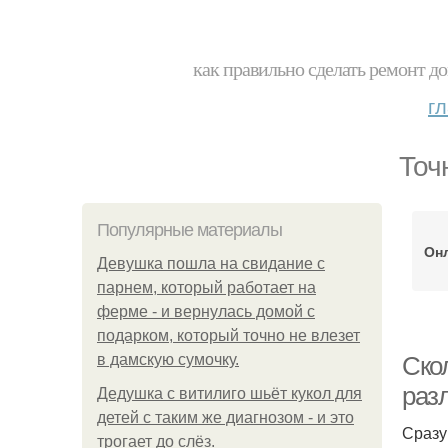
как правильно сделать ремонт до
г
Точ
Популярные материалы
Он
Девушка пошла на свидание с
парнем, который работает на
ферме - и вернулась домой с
подарком, который точно не влезет
в дамскую сумочку.
Скол
раз
Дедушка с витилиго шьёт кукол для
детей с таким же диагнозом - и это
Сразу
трогает до слёз.