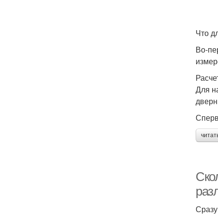
Что д
Во-пе
измер
Расче
Для н
дверн
Сперв
читат
Скол
раз
Сразу