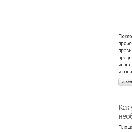
Покле
пробл
прави
проце
испол
и озн
читат
Как 
нео
Площа