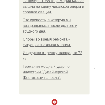
17 ноября 1955 года Мария Каллас
вышла на сцену чикагской оперы и
сорвала овации.
Это крепость, в которую мы
возвращаемся после долгого и
трудного дня.
Споры во время ремонта -
ситуация знакомая многим.
Из двушки в трешку, площадью 72
кв.
Германия мощный удар по
.
индустрии "Дизайнерской
Жестокости нанесла".