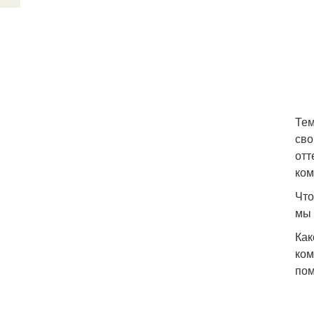
Тем
сво
отт
ком
Что
мы 
Как
ком
пом