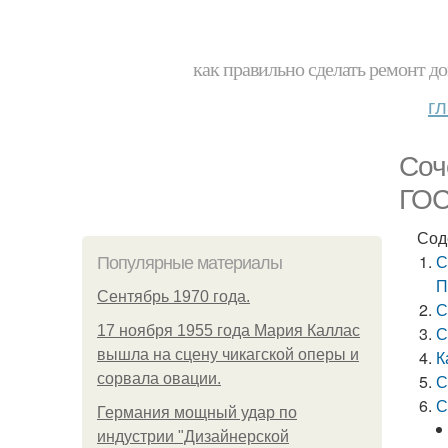
как правильно сделать ремонт до
г
Соч
ГО
Сод
С
Популярные материалы
П
Сентябрь 1970 года.
С
17 ноября 1955 года Мария Каллас
С
вышла на сцену чикагской оперы и
К
сорвала овации.
С
С
Германия мощный удар по
индустрии "Дизайнерской