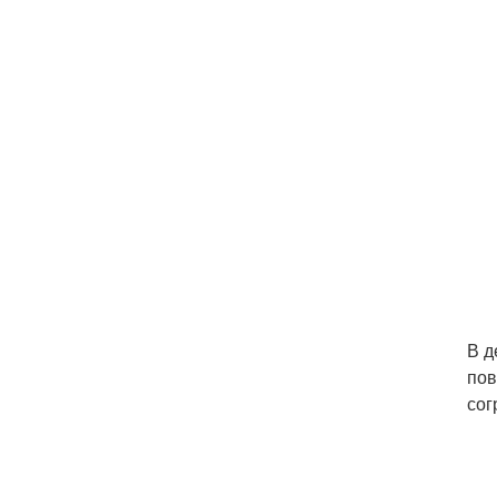
В д
пов
сог