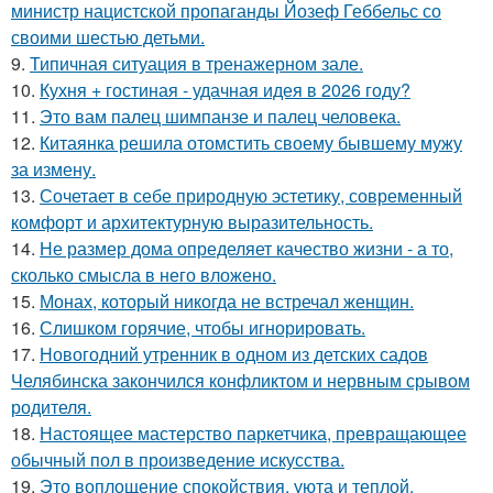
министр нацистской пропаганды Йозеф Геббельс со
своими шестью детьми.
9.
Типичная ситуация в тренажерном зале.
10.
Кухня + гостиная - удачная идея в 2026 году?
11.
Это вам палец шимпанзе и палец человека.
12.
Китаянка решила отомстить своему бывшему мужу
за измену.
13.
Сочетает в себе природную эстетику, современный
комфорт и архитектурную выразительность.
14.
Не размер дома определяет качество жизни - а то,
сколько смысла в него вложено.
15.
Монах, который никогда не встречал женщин.
16.
Слишком горячие, чтобы игнорировать.
17.
Новогодний утренник в одном из детских садов
Челябинска закончился конфликтом и нервным срывом
родителя.
18.
Настоящее мастерство паркетчика, превращающее
обычный пол в произведение искусства.
19.
Это воплощение спокойствия, уюта и теплой,