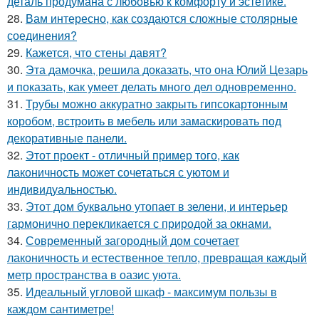
деталь продумана с любовью к комфорту и эстетике.
28.
Вам интересно, как создаются сложные столярные
соединения?
29.
Кажется, что стены давят?
30.
Эта дамочка, решила доказать, что она Юлий Цезарь
и показать, как умеет делать много дел одновременно.
31.
Трубы можно аккуратно закрыть гипсокартонным
коробом, встроить в мебель или замаскировать под
декоративные панели.
32.
Этот проект - отличный пример того, как
лаконичность может сочетаться с уютом и
индивидуальностью.
33.
Этот дом буквально утопает в зелени, и интерьер
гармонично перекликается с природой за окнами.
34.
Современный загородный дом сочетает
лаконичность и естественное тепло, превращая каждый
метр пространства в оазис уюта.
35.
Идеальный угловой шкаф - максимум пользы в
каждом сантиметре!