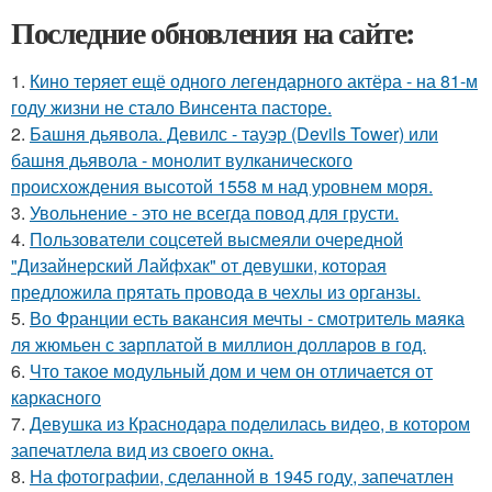
Последние обновления на сайте:
1.
Кино теряет ещё одного легендарного актёра - на 81-м
году жизни не стало Винсента пасторе.
2.
Башня дьявола. Девилс - тауэр (Devils Tower) или
башня дьявола - монолит вулканического
происхождения высотой 1558 м над уровнем моря.
3.
Увольнение - это не всегда повод для грусти.
4.
Пользователи соцсетей высмеяли очередной
"Дизайнерский Лайфхак" от девушки, которая
предложила прятать провода в чехлы из органзы.
5.
Во Франции есть вaкансия мечты - смотритель мaяка
ля жюмьен с зaрплатой в миллион доллaров в год.
6.
Что такое модульный дом и чем он отличается от
каркасного
7.
Девушка из Краснодара поделилась видео, в котором
запечатлела вид из своего окна.
8.
На фотографии, сделанной в 1945 году, запечатлен