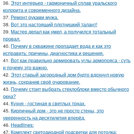
36.
Этот интерьер - гармоничный сплав уральского
колорита и современного дизайна.
37.
Ремонт руками мужа.
38.
Вот это настоящий плотницкий талант!
39.
Мастер делал как умел, а получился тотальный
провал.
40.
Почему в скважине пропадает вода и как это
исправить: причины, диагностика и решения.
41.
Вот как правильно армировать углы армопояса - суть
и почему это важно.
42.
Этот старый загородный дом будто вдохнул новую
жизнь, сохранив своё очарование.
43.
Почему стоит выбрать стеклоблоки вместо обычного
окна?
44.
Кухня - гостиная в светлых тонах.
45.
Кирпичный дом - это не просто стены, это
уверенность на десятилетия вперёд.
46.
Headlines:
47.
Комплект светодиодной подсветки для потолка: