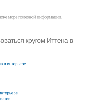
 также море полезной информации.
оваться кругом Иттена в
на в интерьере
 интерьере
цветов