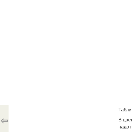
Табли
⇦
В цве
надо 