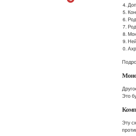
Доп
Кон
Род
Род
Мон
Ней
Ахр
Подро
Моно
Друго
Это б
Комп
Эту с
проти