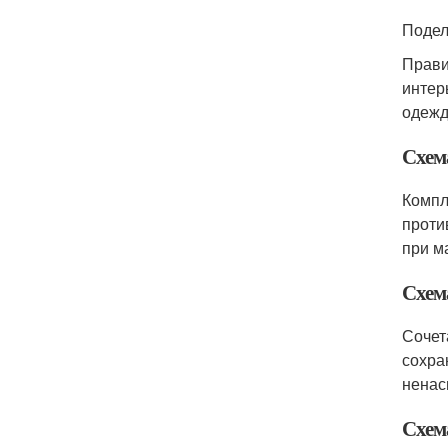
Подел
Прави
интер
одежд
Схем
Компл
проти
при м
Схема
Сочет
сохра
ненас
Схем