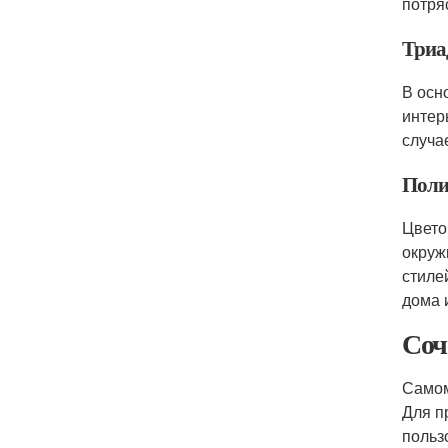
потря
Триа
В осн
интер
случа
Поли
Цвето
окруж
стиле
дома 
Соч
Самом
Для п
польз