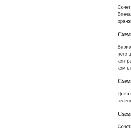
Сочет
Впеча
оранж
Схем
Вариа
него 
контр
компл
Схема
Цвето
зелен
Схем
Сочет