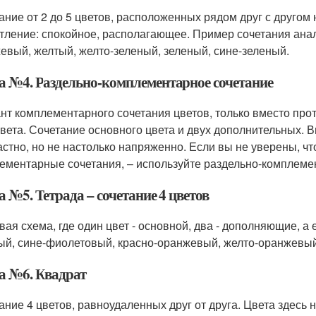
ание от 2 до 5 цветов, расположенных рядом друг с другом 
тление: спокойное, располагающее. Пример сочетания ана
евый, желтый, желто-зеленый, зеленый, сине-зеленый.
а №4. Раздельно-комплементарное сочетание
нт комплементарного сочетания цветов, только вместо про
цвета. Сочетание основного цвета и двух дополнительных. В
астно, но не настолько напряженно. Если вы не уверены, ч
ементарные сочетания, – используйте раздельно-комплеме
 №5. Тетрада – сочетание 4 цветов
вая схема, где один цвет - основной, два - дополняющие, а
ый, сине-фиолетовый, красно-оранжевый, желто-оранжевый
а №6. Квадрат
ание 4 цветов, равноудаленных друг от друга. Цвета здесь 