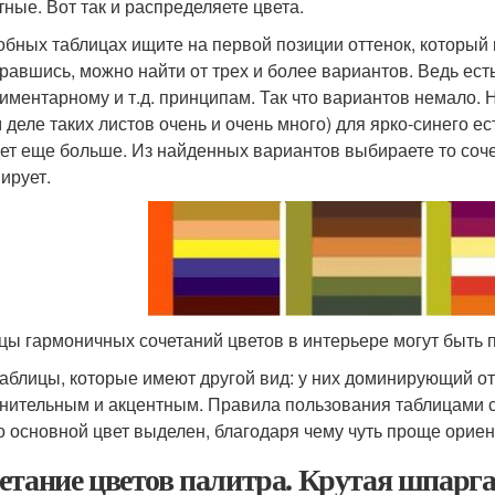
тные. Вот так и распределяете цвета.
обных таблицах ищите на первой позиции оттенок, который
равшись, можно найти от трех и более вариантов. Ведь ест
иментарному и т.д. принципам. Так что вариантов немало. 
 деле таких листов очень и очень много) для ярко-синего ес
дет еще больше. Из найденных вариантов выбираете то соче
ирует.
цы гармоничных сочетаний цветов в интерьере могут быть 
таблицы, которые имеют другой вид: у них доминирующий 
нительным и акцентным. Правила пользования таблицами с
о основной цвет выделен, благодаря чему чуть проще ориен
етание цветов палитра. Крутая шпарга