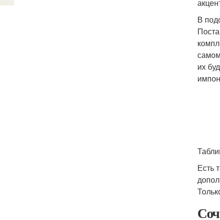
акцен
В под
Поста
компл
самом
их бу
импон
Табли
Есть 
допол
Тольк
Соч