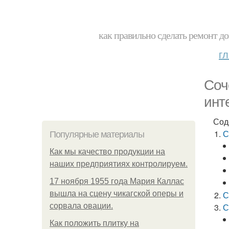
как правильно сделать ремонт до
г
Соч
инт
Сод
С
Популярные материалы
Как мы качество продукции на
наших предприятиях контролируем.
17 ноября 1955 года Мария Каллас
вышла на сцену чикагской оперы и
С
сорвала овации.
С
Как положить плитку на