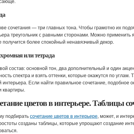
сающе.
да
ове сочетания — три главных тона. Чтобы грамотно их подоб
ьера треугольник с равными сторонами. Можно применить я
е получится более спокойный ненавязчивый декор.
хромная или тетрада
вой состав: основной тон, два дополнительный и один акцен
ность спектра и взять оттенки, которые окажутся по углам.
й интерьера. Если найти правильное сочетание, подобное 
и квартиры.
етание цветов в интерьере. Таблицы со
у подбирать
сочетание цветов в интерьере
, может, и инте
ростоты созданы таблицы, которые упрощают создание инте
оваться.