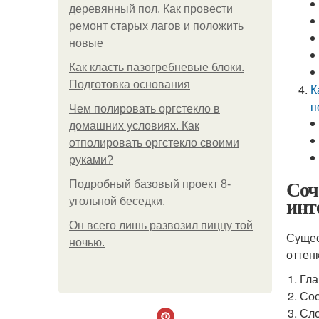
деревянный пол. Как провести
ремонт старых лагов и положить
новые
Как класть пазогребневые блоки.
Подготовка основания
К
п
Чем полировать оргстекло в
домашних условиях. Как
отполировать оргстекло своими
руками?
Соч
Подробный базовый проект 8-
инт
угольной беседки.
Он всего лишь развозил пиццу той
Сущес
ночью.
оттен
Гла
Сос
Сл