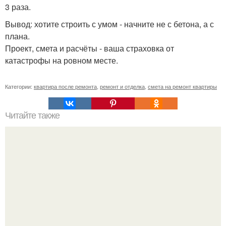
3 раза.
Вывод: хотите строить с умом - начните не с бетона, а с
плана.
Проект, смета и расчёты - ваша страховка от
катастрофы на ровном месте.
Категории:
квартира после ремонта
,
ремонт и отделка
,
смета на ремонт квартиры
Читайте также
Примыкание двух крыш.