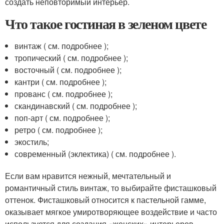
создать неповторимый интерьер.
Что такое гостиная в зеленом цвете
винтаж ( см. подробнее );
тропический ( см. подробнее );
восточный ( см. подробнее );
кантри ( см. подробнее );
прованс ( см. подробнее );
скандинавский ( см. подробнее );
поп-арт ( см. подробнее );
ретро ( см. подробнее );
экостиль;
современный (эклектика) ( см. подробнее ).
Если вам нравится нежный, мечтательный и
романтичный стиль винтаж, то выбирайте фисташковый
оттенок. Фисташковый относится к пастельной гамме,
оказывает мягкое умиротворяющее воздействие и часто
используется для создания «женских» интерьеров.