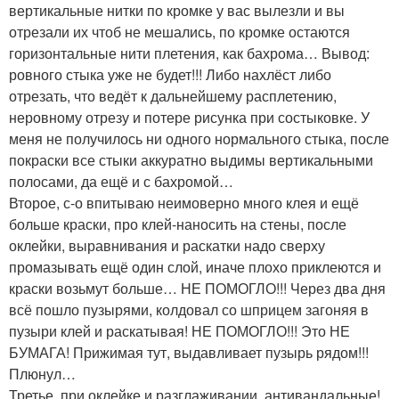
вертикальные нитки по кромке у вас вылезли и вы
отрезали их чтоб не мешались, по кромке остаются
горизонтальные нити плетения, как бахрома… Вывод:
ровного стыка уже не будет!!! Либо нахлёст либо
отрезать, что ведёт к дальнейшему расплетению,
неровному отрезу и потере рисунка при состыковке. У
меня не получилось ни одного нормального стыка, после
покраски все стыки аккуратно выдимы вертикальными
полосами, да ещё и с бахромой…
Второе, с-о впитываю неимоверно много клея и ещё
больше краски, про клей-наносить на стены, после
оклейки, выравнивания и раскатки надо сверху
промазывать ещё один слой, иначе плохо приклеются и
краски возьмут больше… НЕ ПОМОГЛО!!! Через два дня
всё пошло пузырями, колдовал со шприцем загоняя в
пузыри клей и раскатывая! НЕ ПОМОГЛО!!! Это НЕ
БУМАГА! Прижимая тут, выдавливает пузырь рядом!!!
Плюнул…
Третье, при оклейке и разглаживании, антивандальные!