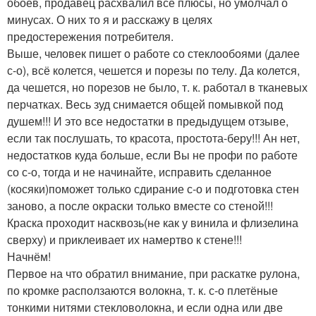
обоев, продавец расхвалил все плюсы, но умолчал о
минусах. О них то я и расскажу в целях
предостережения потребителя.
Выше, человек пишет о работе со стеклообоями (далее
с-о), всё колется, чешется и порезы по телу. Да колется,
да чешется, но порезов не было, т. к. работал в тканевых
перчатках. Весь зуд снимается общей помывкой под
душем!!! И это все недостатки в предыдущем отзыве,
если так послушать, то красота, простота-беру!!! Ан нет,
недостатков куда больше, если Вы не профи по работе
со с-о, тогда и не начинайте, исправить сделанное
(косяки)поможет только сдирание с-о и подготовка стен
заново, а после окраски только вместе со стеной!!!
Краска проходит насквозь(не как у винила и флизелина
сверху) и приклеивает их намертво к стене!!!
Начнём!
Первое на что обратил внимание, при раскатке рулона,
по кромке расползаются волокна, т. к. с-о плетёные
тонкими нитями стекловолокна, и если одна или две