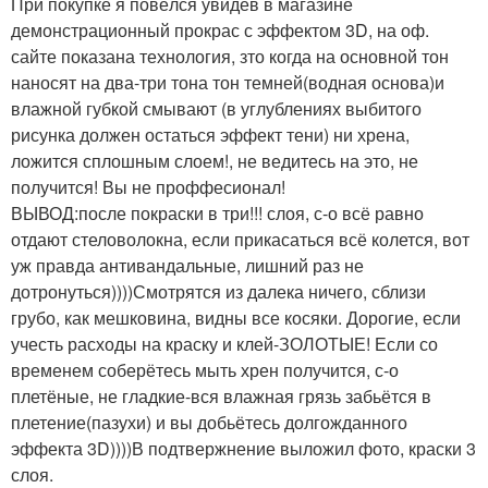
При покупке я повёлся увидев в магазине
демонстрационный прокрас с эффектом 3D, на оф.
сайте показана технология, зто когда на основной тон
наносят на два-три тона тон темней(водная основа)и
влажной губкой смывают (в углублениях выбитого
рисунка должен остаться эффект тени) ни хрена,
ложится сплошным слоем!, не ведитесь на это, не
получится! Вы не проффесионал!
ВЫВОД:после покраски в три!!! слоя, с-о всё равно
отдают стеловолокна, если прикасаться всё колется, вот
уж правда антивандальные, лишний раз не
дотронуться))))Смотрятся из далека ничего, сблизи
грубо, как мешковина, видны все косяки. Дорогие, если
учесть расходы на краску и клей-ЗОЛОТЫЕ! Если со
временем соберётесь мыть хрен получится, с-о
плетёные, не гладкие-вся влажная грязь забьётся в
плетение(пазухи) и вы добьётесь долгожданного
эффекта 3D))))В подтвержнение выложил фото, краски 3
слоя.