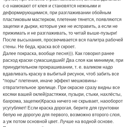
с-о намокают от клея и становятся нежными и
деформирующимися, при разглаживании обойным
пластиковым мастерком, плетение тянется, появляются
зацепки и дырки, которые уже не исправить, а если не
прижимать и не разглаживать, то читай выше-пузыри!
После высыхания, просвечивается вся палитра рабочей
стены. Не беда, краска всё скроет.
Далее покраска, вообще песня))). Как говорил ранее
расход краски сумасшедший! Два слоя как минимум, при
принудительном прокрашивании, т. е. валиком надо
вдавливать краску в выбитый рисунок, чтоб забить все
"поры" плетения, иначе эффект мешковины-
отвратительное зрелище. При окраске сразу видны все
косяки вашей оклей(растяжки, пузыри, стыки, нахлёсты,
бахрома, зацепки)Краска ничего не скрывает, наооборот
усугубляет! Если краска дорогая, берите для грунтовки
белую не дорогую для первого, возможно второго слоя,
а уж потом основной цвет. Лучше на водной основе.