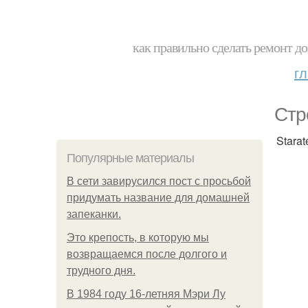
как правильно сделать ремонт до
г
Стр
Stara
Популярные материалы
В сети завирусился пост с просьбой
придумать название для домашней
запеканки.
Это крепость, в которую мы
возвращаемся после долгого и
трудного дня.
В 1984 году 16-летняя Мэри Лу