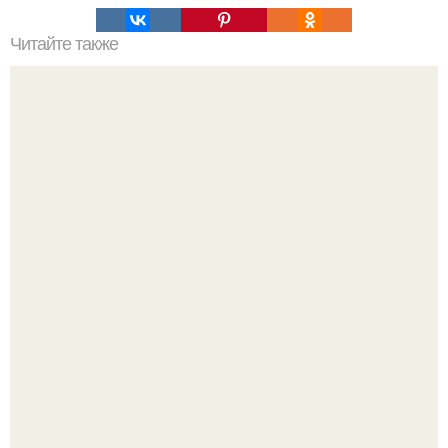
Читайте также
Как подобрать "Ключи" к клематису.
В сети завирусился пост с просьбой придумать название
для домашней запеканки.