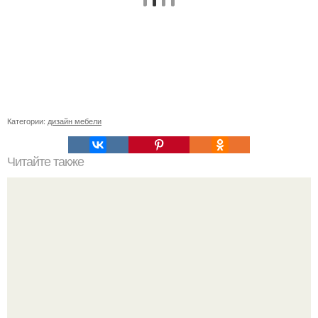
Категории:
дизайн мебели
Читайте также
Ремонт квартиры для начинающих. Какой ремонт
предстоит: косметический или капитальный