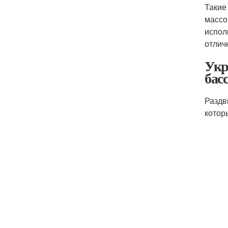
Такие
массо
испол
отлич
Укр
бас
Раздв
котор