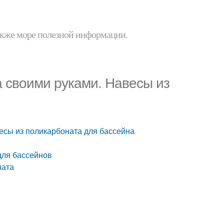
 также море полезной информации.
а своими руками. Навесы из
есы из поликарбоната для бассейна
для бассейнов
ната