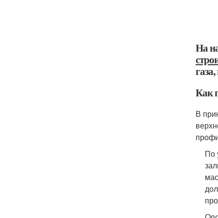
На н
стро
газа
Как 
В при
верхн
профи
По 
зал
мас
дол
про
Опо