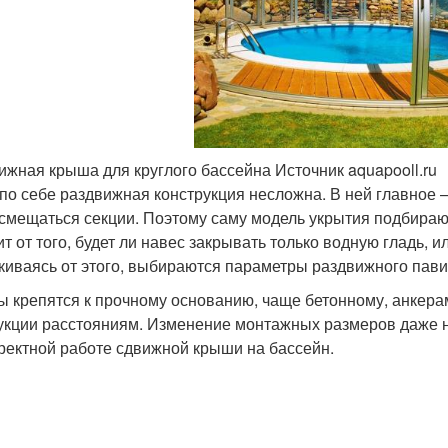
ижная крыша для круглого бассейна Источник aquapooll.ru
по себе раздвижная конструкция несложна. В ней главное 
 смещаться секции. Поэтому саму модель укрытия подбираю
ит от того, будет ли навес закрывать только водную гладь, и
киваясь от этого, выбираются параметры раздвижного пави
ы крепятся к прочному основанию, чаще бетонному, анкера
укции расстояниям. Изменение монтажных размеров даже н
ректной работе сдвижной крыши на бассейн.