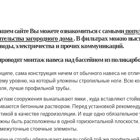
ашем сайте Вы можете ознакомиться с самыми
попул
ительства загородного дома
. В фильтрах можно выс
, воды, электричества и прочих коммуникаций.
проводят монтаж навеса над бассейном из поликарб
нципе, сама конструкция ничем от обычного навеса не отлич
ему уровню, на который уложены стропильные ноги. Всю ко
ля, лучше профильной трубы.
углам сооружения выкапывают ямки , куда вставляют стойк
иваются бетонным раствором. Перед установкой рекоменду
тикой в качестве гидроизоляции. И еще одно обязательное 
жны быть расположены в одной горизонтальной плоскости. 
межуточные стоечные элементы.
рные столбы обвязывают между собой той же профильной 