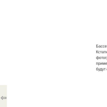
Бассе
Кстат
фотог
приме
будут
⇦