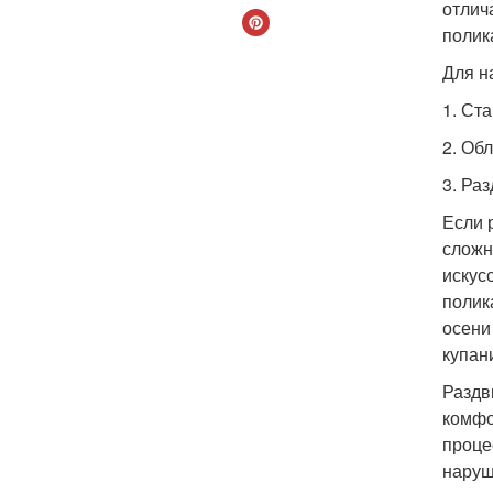
отлич
полик
Для н
1. Ст
2. Об
3. Ра
Если 
сложн
искус
полик
осени
купан
Раздв
комфо
проце
наруш