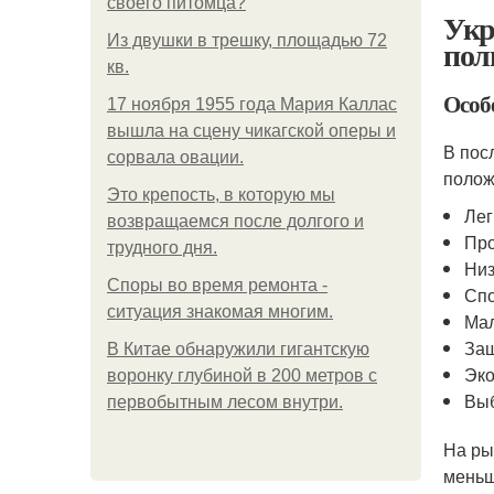
своего питомца?
Укр
Из двушки в трешку, площадью 72
пол
кв.
Особ
17 ноября 1955 года Мария Каллас
вышла на сцену чикагской оперы и
В пос
сорвала овации.
полож
Это крепость, в которую мы
Лег
возвращаемся после долгого и
Про
трудного дня.
Низ
Споры во время ремонта -
Спо
ситуация знакомая многим.
Мал
Защ
В Китaе обнаружили гигaнтскую
Эко
воронку глубиной в 200 метров с
Выб
первобытным лесом внутри.
На ры
меньш