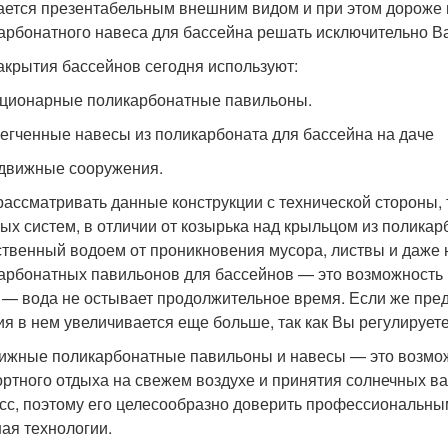
ается презентабельным внешним видом и при этом дороже п
арбонатного навеса для бассейна решать исключительно В
акрытия бассейнов сегодня используют:
ационарные поликарбонатные павильоны.
легченные навесы из поликарбоната для бассейна на даче
здвижные сооружения.
рассматривать данные конструкции с технической стороны,
ых систем, в отличии от козырька над крыльцом из полика
ственный водоем от проникновения мусора, листвы и даж
арбонатных павильонов для бассейнов — это возможность к
 — вода не остывает продолжительное время. Если же пред
ия в нем увеличивается еще больше, так как Вы регулирует
ижные поликарбонатные павильоны и навесы — это возможн
ртного отдыха на свежем воздухе и принятия солнечных в
сс, поэтому его целесообразно доверить профессиональным
ая технологии.