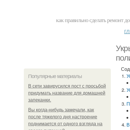
как правильно сделать ремонт до
г
Укр
пол
Сод
У
Популярные материалы
В сети завирусился пост с просьбой
У
придумать название для домашней
запеканки.
П
Вы когда-нибудь замечали, как
после тяжелого дня настроение
поднимается от одного взгляда на
В