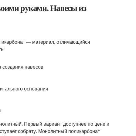
воими руками. Навесы из
оликарбонат — материал, отличающийся
ь:
я создания навесов
апитального основания
т
нолитный. Первый вариант доступнее по цене и
 уступает собрату. Монолитный поликарбонат