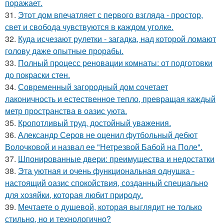
поражает.
31.
Этот дом впечатляет с первого взгляда - простор,
свет и свобода чувствуются в каждом уголке.
32.
Куда исчезают рулетки - загадка, над которой ломают
голову даже опытные прорабы.
33.
Полный процесс реновации комнаты: от подготовки
до покраски стен.
34.
Современный загородный дом сочетает
лаконичность и естественное тепло, превращая каждый
метр пространства в оазис уюта.
35.
Кропотливый труд, достойный уважения.
36.
Александр Серов не оценил футбольный дебют
Волочковой и назвал ее "Нетрезвой Бабой на Поле".
37.
Шпонированные двери: преимущества и недостатки
38.
Эта уютная и очень функциональная однушка -
настоящий оазис спокойствия, созданный специально
для хозяйки, которая любит природу.
39.
Мечтаете о душевой, которая выглядит не только
стильно, но и технологично?