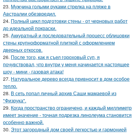
23.
Мужчина голыми руками стрелка на пляже в
Австралии обезвредил.
24.
Полный цикл подготовки стены - от черновых работ
до идеальной покраски.
25.
Аккуратный и последовательный процесс облицовки
стены крупноформатной плиткой с оформлением
дверных откосов.
26.
После того, как я съел гороховый суп, я
почувствовал, что внутри у меня начинается настоящее
шоу - мини - газовая атака!
27.
Натуральное дерево всегда привносит в дом особое
тепло.
28.
В сеть попал личный архив Саши мамаевой из
"Физрука".
29.
Когда пространство ограничено, и каждый миллиметр
имеет значение - точная подрезка линолеума становится
особенно важной.
30.
Этот загородный дом своей легкостью и гармонией