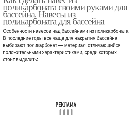
Подобные навесы
Раздвижной навес
поликарбоната своими руками для
бассейна. Навесы из
поликарбоната для бассейна
Полиэтиленовые
Особенности навесов над бассейнами из поликарбоната
навесы
В последние годы все чаще для накрытия бассейна
выбирают поликарбонат — материал, отличающийся
положительными характеристиками, среди которых
стоит выделить: