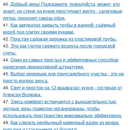
40.
Добрый день! Подскажите, пожалуйста, может, кто
знает: на стене на кухне проступают желто - салатовые
пятна, проходят сквозь обои.
41.
Как аккуратно закрыть трубы в ванной: съёмный
короб под плитку своими руками.
42.
Простая садовая дорожка из пластиковой трубы.
43.
Это как глоток свежего воздуха после городской
суеты.
44.
Один из самых простых и эффективных способов
нанесения декоративной штукатурки.
45.
Выбор деревьев для приусадебного участка - это не
просто вопрос вкуса.
46.
Свет и простор на 12 квадратах: кухня - гостиная от
Алексея Волкова.
47.
Здесь комфорт встречается с выразительностью:
уютные зоны грамотно организованы, чтобы
использовать пространство максимально эффективно.
48.
Как сделать необычный каменный вазон из ведра,
пупырки и стаканчиков от йогурта!