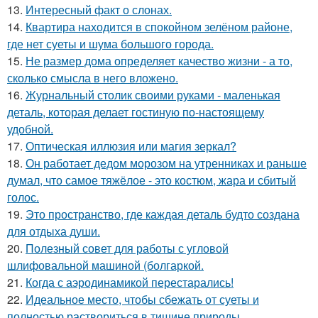
13.
Интересный факт о слонах.
14.
Квартира находится в спокойном зелёном районе,
где нет суеты и шума большого города.
15.
Не размер дома определяет качество жизни - а то,
сколько смысла в него вложено.
16.
Журнальный столик своими руками - маленькая
деталь, которая делает гостиную по-настоящему
удобной.
17.
Оптическая иллюзия или магия зеркал?
18.
Он работает дедом морозом на утренниках и раньше
думал, что самое тяжёлое - это костюм, жара и сбитый
голос.
19.
Это пространство, где каждая деталь будто создана
для отдыха души.
20.
Полезный совет для работы с угловой
шлифовальной машиной (болгаркой.
21.
Когда с аэродинамикой перестарались!
22.
Идеальное место, чтобы сбежать от суеты и
полностью раствориться в тишине природы.