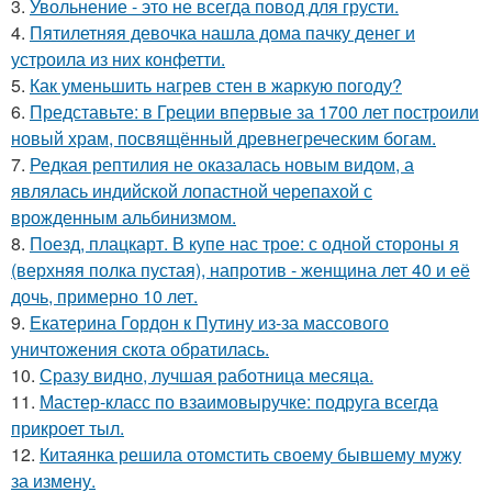
3.
Увольнение - это не всегда повод для грусти.
4.
Пятилетняя девочка нашла дома пачку денег и
устроила из них конфетти.
5.
Как уменьшить нагрев стен в жаркую погоду?
6.
Представьте: в Греции впервые за 1700 лет построили
новый храм, посвящённый древнегреческим богам.
7.
Редкая рептилия не оказалась новым видом, а
являлась индийской лопастной черепахой с
врожденным альбинизмом.
8.
Поезд, плацкарт. В купе нас трое: с одной стороны я
(верхняя полка пустая), напротив - женщина лет 40 и её
дочь, примерно 10 лет.
9.
Екатерина Гордон к Путину из-за массового
уничтожения скота обратилась.
10.
Сразу видно, лучшая работница месяца.
11.
Мастер-класс по взаимовыручке: подруга всегда
прикроет тыл.
12.
Китаянка решила отомстить своему бывшему мужу
за измену.