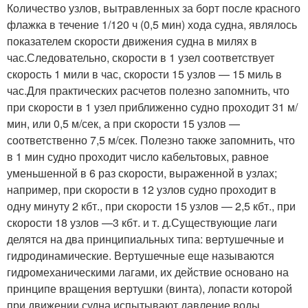
Количество узлов, вытравленных за борт после красного
флажка в течение 1/120 ч (0,5 мин) хода судна, являлось
показателем скорости движения судна в милях в
час.Следовательно, скорости в 1 узел соответствует
скорость 1 мили в час, скорости 15 узлов — 15 миль в
час.Для практических расчетов полезно запомнить, что
при скорости в 1 узел приближенно судно проходит 31 м/
мин, или 0,5 м/сек, а при скорости 15 узлов —
соответственно 7,5 м/сек. Полезно также запомнить, что
в 1 мин судно проходит число кабельтовых, равное
уменьшенной в 6 раз скорости, выраженной в узлах;
например, при скорости в 12 узлов судно проходит в
одну минуту 2 кбт., при скорости 15 узлов — 2,5 кбт., при
скорости 18 узлов —3 кбт. и т. д.Существующие лаги
делятся на два принципиальных типа: вертушечные и
гидродинамические. Вертушечные еще называются
гидромеханическими лагами, их действие основано на
принципе вращения вертушки (винта), лопасти которой
при движении судна испытывают давление воды