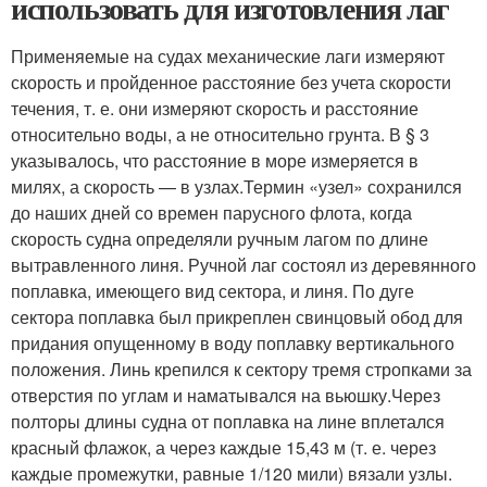
использовать для изготовления лаг
Применяемые на судах механические лаги измеряют
скорость и пройденное расстояние без учета скорости
течения, т. е. они измеряют скорость и расстояние
относительно воды, а не относительно грунта. В § 3
указывалось, что расстояние в море измеряется в
милях, а скорость — в узлах.Термин «узел» сохранился
до наших дней со времен парусного флота, когда
скорость судна определяли ручным лагом по длине
вытравленного линя. Ручной лаг состоял из деревянного
поплавка, имеющего вид сектора, и линя. По дуге
сектора поплавка был прикреплен свинцовый обод для
придания опущенному в воду поплавку вертикального
положения. Линь крепился к сектору тремя стропками за
отверстия по углам и наматывался на вьюшку.Через
полторы длины судна от поплавка на лине вплетался
красный флажок, а через каждые 15,43 м (т. е. через
каждые промежутки, равные 1/120 мили) вязали узлы.