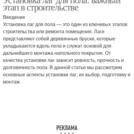
этап в строительстве
домах
материалы
Введение
Установка лаг для пола — это один из ключевых этапов
Материалы для
строительства или ремонта помещения. Лаги
Доски на лаги
устройства
представляют собой деревянные бруски, которые
укладываются вдоль пола и служат основой для
дальнейшего монтажа напольного покрытия. От
качества установки лаг зависит ровность, прочность и
Расстояние между
Деревянные лаги
долговечность пола. В данной статье мы рассмотрим
лагами
основные аспекты установки лаг, их выбор, подготовку и
монтаж.
Лаги из сибирской
Доски на лагах
лиственницы
Гидроизоляционные
Металлические лаги
материалы