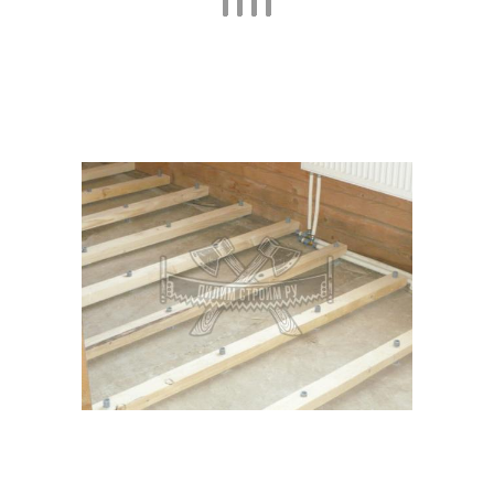
Лакокрасочные
Комбинированные лаги
материалы
Расходы на материалы
Лаг к основанию
Лаг между
Лаг к металлическим
деревянными
уголкам
бобышками
Монтаж по лагам