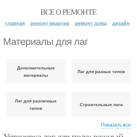
ВСЕ О РЕМОНТЕ
главная
ремонт квартир
ремонт дома
дизайн
Материалы для лаг
Дополнительные
Лаг для разных типов
материалы
Лаг для различных
Строительные лаги
типов
Показать все
Установка лаг для пола: важный
Лаг в деревянных
Необходимые