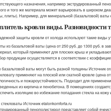
етствующего назначения, например экструдированный пеноп
ного и того же материала может варьировать в широком диа
ы, плиты). Например, для минеральной (базальтовой) ваты он
плитель кровли виды. Разновидности
адежной защиты кровли от холода используют такие виды у
ты из базальтовой ваты (цена от 250 руб. до 1300 руб. в з
ериал, который применяют для плоских крыш и укладывают
ор продукции осуществляется в соответствии с коэффицие
 базальтовой ваты могут быть разной толщины Источник or
кловату применяют на плоской или скатной кровле (цена от 
логичность и пожароустойчивость. Подходит для применени
веденных из кирпича и пенобетона. В помещениях создает
спечить изоляцию во избежание попадания стекла на кожу и
 стекловаты Источник etalonkomforta.ru
трудированный пенополистирол представляет собой ячеист