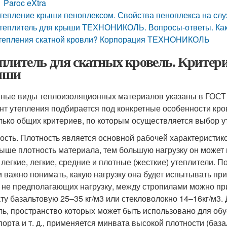
Paroc eXtra
тепление крыши пеноплексом. Свойства пеноплекса на сл
теплитель для крыши ТЕХНОНИКОЛЬ. Вопросы-ответы. Како
тепления скатной кровли? Корпорация ТЕХНОНИКОЛЬ
плитель для скатных кровель. Критери
ыши
ные виды теплоизоляционных материалов указаны в ГОСТ 
нт утепления подбирается под конкретные особенности кро
лько общих критериев, по которым осуществляется выбор у
ость. Плотность является основной рабочей характеристик
ыше плотность материала, тем большую нагрузку он может 
 легкие, легкие, средние и плотные (жесткие) утеплители. 
 важно понимать, какую нагрузку она будет испытывать при
 не предполагающих нагрузку, между стропилами можно при
ту базальтовую 25–35 кг/м3 или стекловолокно 14–16кг/м3.
ль, пространство которых может быть использовано для об
порта и т. д., применяется минвата высокой плотности (баз