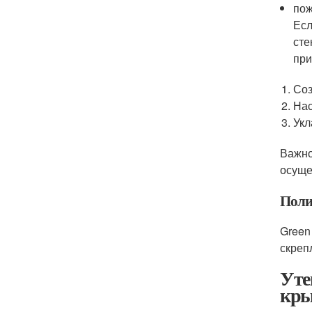
пож
Есл
сте
при
Соз
Нас
Укл
Важно
осуще
Поли
Green
скреп
Уте
кр