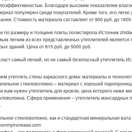
лоэффективностью. Благодаря высоким показателям влагост
ериал популярен среди покупателей. Кроме того, его легк
нания. Стоимость материала составляет от 900 руб. до 1600
е по размеру и толщине плиты полистирола Источник zhida
ым легким из всех представленных утеплителей является 
рых зданий. Цена от 815 руб. до 5000 руб.
ласт самый легкий, но не самый безопасный утеплитель Ист
 чем утеплить стены каркасного дома: материалы и техноло
пельное стекловолокно – материал с хорошей паропрониц
и вам нужен утеплитель для кровли, цена которого ниже м
кловолокна. Сфера применения – утеплитель мансардных по
.
льное стекловолокно, как и стандартная минеральная вата
ommyincrease.com
офол – это полиэтилен с фольгированной основой. С его 