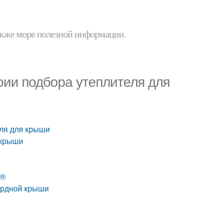
 также море полезной информации.
рии подбора утеплителя для
еля для крыши
 крыши
t®
ардной крыши