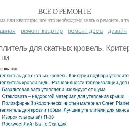
ВСЕ О РЕМОНТЕ
ма или квартиры. всё что необходимо знать о ремонте, а
лавная
ремонт квартир
ремонт дома
дизайн
плитель для скатных кровель. Крите
ши
ержание
теплитель для скатных кровель. Критерии подбора утеплит
теплитель кровли виды. Разновидности теплоизоляции для
Базальтовая вата утепляет и изолирует от шума
Стекловата – недорогой материал для утепления крыши
Полиэфирный экологически чистый материал Green Plane
теплитель для кровли 100мм. Лучшие утеплители для манс
Изорок Ультралайт П-33
Rockwool Лайт Баттс Скандик