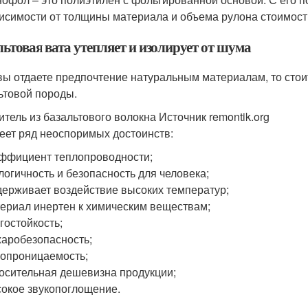
исимости от толщины материала и объема рулона стоимость 
ьтовая вата утепляет и изолирует от шума
вы отдаете предпочтение натуральным материалам, то стоит
ьтовой породы.
итель из базальтового волокна Источник remontik.org
еет ряд неоспоримых достоинств:
ффициент теплопроводности;
логичность и безопасность для человека;
ерживает воздействие высоких температур;
ериал инертен к химическим веществам;
гостойкость;
аробезопасность;
опроницаемость;
осительная дешевизна продукции;
окое звукопоглощение.