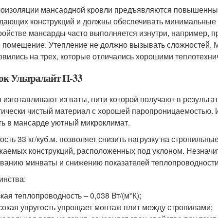
лоизоляции мансардной кровли предъявляются повышенны
дающих конструкций и должны обеспечивать минимальные 
ройстве мансарды часто выполняется изнутри, например, п
 помещение. Утепление не должно вызывать сложностей. 
овились на трех, которые отличались хорошими теплотехн
ок Ультралайт П-33
 изготавливают из ваты, нити которой получают в результа
гически чистый материал с хорошей паропроницаемостью. 
ть в мансарде уютный микроклимат.
ость 33 кг/куб.м. позволяет снизить нагрузку на стропильн
жаемых конструкций, расположенных под уклоном. Незначит
ванию минваты и снижению показателей теплопроводности
инства:
кая теплопроводность – 0,038 Вт/(м*К);
окая упругость упрощает монтаж плит между стропилами;