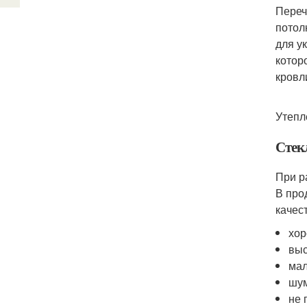
Переч
потол
для у
котор
кровл
Утепл
Стек
При р
В про
качес
хор
выс
мал
шум
не 