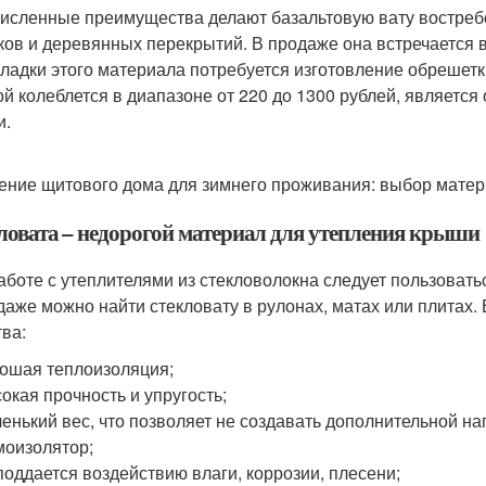
исленные преимущества делают базальтовую вату востреб
ков и деревянных перекрытий. В продаже она встречается в 
кладки этого материала потребуется изготовление обрешетк
ой колеблется в диапазоне от 220 до 1300 рублей, являетс
и.
ение щитового дома для зимнего проживания: выбор матер
ловата – недорогой материал для утепления крыши
аботе с утеплителями из стекловолокна следует пользоватьс
даже можно найти стекловату в рулонах, матах или плитах
тва:
ошая теплоизоляция;
окая прочность и упругость;
енький вес, что позволяет не создавать дополнительной наг
оизолятор;
поддается воздействию влаги, коррозии, плесени;