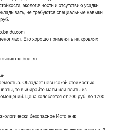
ойкости, экологичности и отсутствию усадки
о укладывать, не требуются специальные навыки
 руб.
o.baidu.com
пенопласт. Его хорошо применять на кровлях
очник matbuat.ru
гии
аемостью. Обладает невысокой стоимостью.
инваты, то выбирайте маты или плиты из
мещений. Цена колеблется от 700 руб. до 1700
 экологически безопасное Источник
помощью делают теплоизоляцию скатных крыш. В