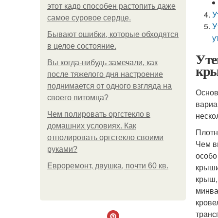
этот кадр способен растопить даже
У
самое суровое сердце.
У
Бывают ошибки, которые обходятся
у
в целое состояние.
Уте
Вы когда-нибудь замечали, как
кр
после тяжелого дня настроение
поднимается от одного взгляда на
Основ
своего питомца?
вариа
Чем полировать оргстекло в
неско
домашних условиях. Как
Плотн
отполировать оргстекло своими
Чем в
руками?
особо
Евроремонт, двушка, почти 60 кв.
крыши
крыш,
минва
крове
транс