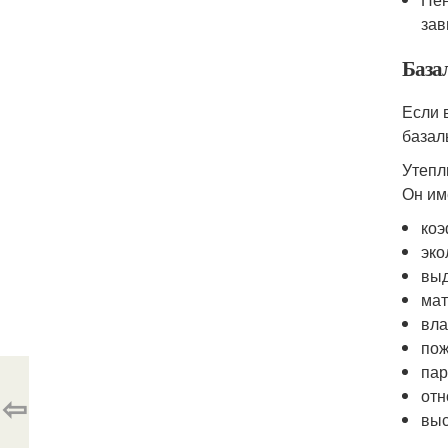
зав
Базал
Если 
базал
Утепл
Он им
коэ
эко
выд
мат
вла
пож
пар
отн
⇦
выс