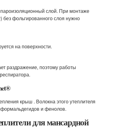
я пароизоляционный слой. При монтаже
м2) без фольгированного слоя нужно
уется на поверхности.
ает раздражение, поэтому работы
респиратора.
net®
епления крыш . Волокна этого утеплителя
 формальдегидов и фенолов.
еплители для мансардной