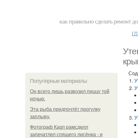
как правильно сделать ремонт до
г
Уте
кры
Сод
У
Популярные материалы
У
Он всего лишь развозил пиццу той
ночью.
Эта рыба предпочтёт прогулку
заплыву.
У
Фотограф Карл рамсделл
запечатлел спящего лисёнка - и