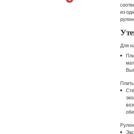
соотв
из од
рулон
Уте
Для н
Пли
мат
Выб
Плиты
Сте
эко
воз
обе
Рулон
Экс