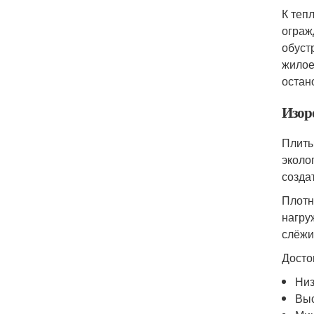
К теп
ограж
обуст
жилое
остан
Изор
Плиты
эколо
созда
Плотн
нагру
слёжи
Досто
Низ
Выс