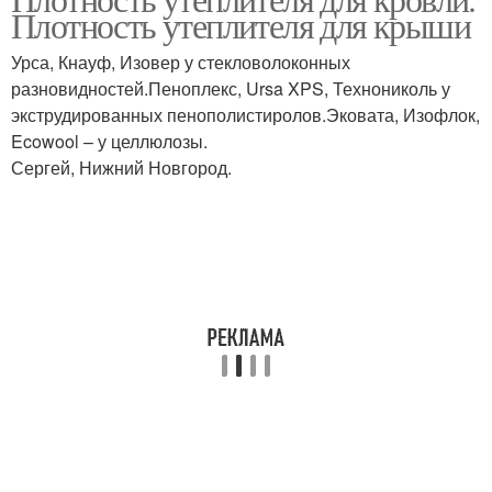
мансардному
Плотность утеплителя для крыши
мансарды
утеплителю
Урса, Кнауф, Изовер у стекловолоконных
разновидностей.Пеноплекс, Ursa XPS, Технониколь у
Утеплитель для скатной
Утеплитель для
экструдированных пенополистиролов.Эковата, Изофлок,
кровли
плоской кровли
Ecowool – у целлюлозы.
Сергей, Нижний Новгород.
Полимерные
Плитный утеплитель
утеплители
Базальтовый
Утеплитель для стен
утеплитель
Утеплители для
Скатная кровля
мансардной крыши