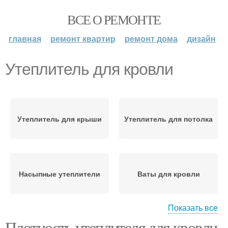
ВСЕ О РЕМОНТЕ
главная
ремонт квартир
ремонт дома
дизайн
Утеплитель для кровли
Утеплитель для крыши
Утеплитель для потолка
Насыпные утеплители
Ваты для кровли
Показать все
Требования к
Плотность утеплителя для кровли.
Утеплитель для