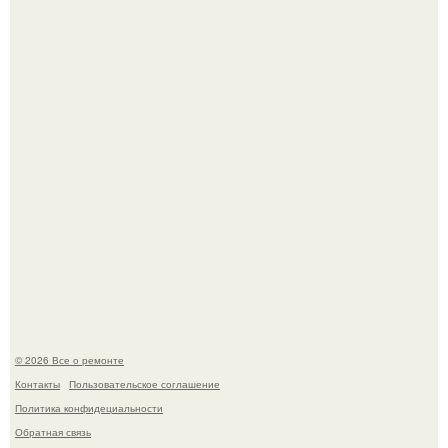
метров с первобытным лесом внутри.
Вы когда-нибудь замечали, как после тяжелого дня
настроение поднимается от одного взгляда на своего
питомца?
© 2026 Все о ремонте
Контакты
Пользовательское соглашение
Политика конфидециальности
Обратная связь