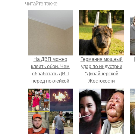
Читайте также
На ДВП можно
Германия мощный
клеить обои. Чем
удар по индустрии
обработать ДВП
"Дизайнерской
перед поклейкой
Жестокости
обоев?
нанесла".
г
В