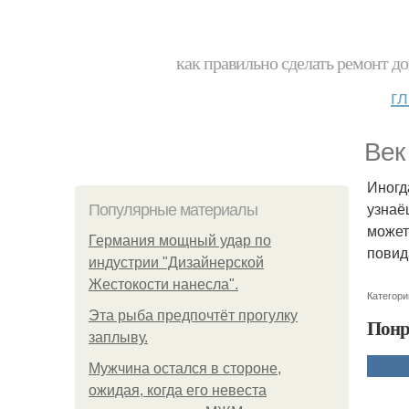
как правильно сделать ремонт до
г
Век
Иногд
узнаё
Популярные материалы
может
Германия мощный удар по
повид
индустрии "Дизайнерской
Жестокости нанесла".
Категори
Эта рыба предпочтёт прогулку
Понр
заплыву.
Мужчина остался в стороне,
ожидая, когда его невеста