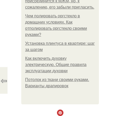
присоединится к МЖМ, но, к
сожалению, его забыли пригласить.
Чем полировать оргстекло в
домашних условиях. Как
отполировать оргстекло своими
руками?
Установка плинтуса в квартире: шаг
за шагом
Как включить духовку
электрическую. Общие правила
эксплуатации духовки
⇦
Потолок из ткани своими руками.
Варианты драпировок