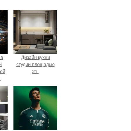
 в
Дизайн кухни
й
студии площадью
кой
21.
я