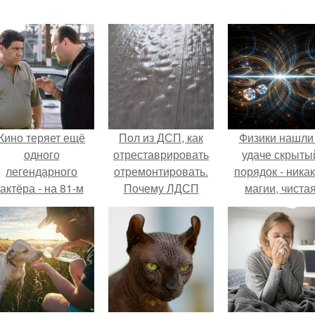
Кино теряет ещё
Пол из ДСП, как
Физики нашли
одного
отреставрировать
удаче скрыты
легендарного
отремонтировать.
порядок - ника
актёра - на 81-м
Почему ЛДСП
магии, чиста
оду жизни не стало
вздувается от влаги
квантовая
инсента пасторе.
и как этого
механика.
избежать