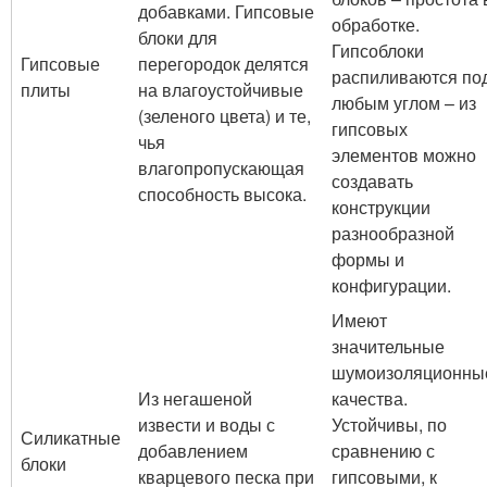
добавками. Гипсовые
обработке.
блоки для
Гипсоблоки
Гипсовые
перегородок делятся
распиливаются по
плиты
на влагоустойчивые
любым углом – из
(зеленого цвета) и те,
гипсовых
чья
элементов можно
влагопропускающая
создавать
способность высока.
конструкции
разнообразной
формы и
конфигурации.
Имеют
значительные
шумоизоляционны
Из негашеной
качества.
извести и воды с
Устойчивы, по
Силикатные
добавлением
сравнению с
блоки
кварцевого песка при
гипсовыми, к