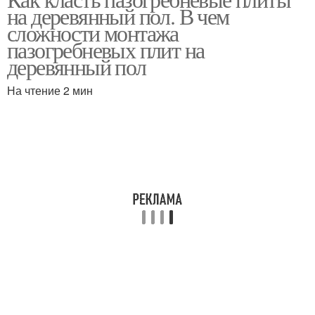
Пазогребневая плита
на деревянный пол. В чем
плита
сложности монтажа
пазогребневых плит на
деревянный пол
Плиты в углах
Плиты на улице
На чтение 2 мин
Перегородка из
Гипсовые плиты
пазогребнивых плит
Плиты в качестве
Плиты на что
Пазогребеневые плиты