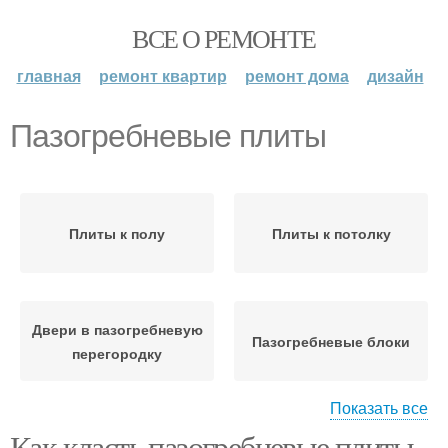
ВСЕ О РЕМОНТЕ
главная
ремонт квартир
ремонт дома
дизайн
Пазогребневые плиты
Плиты к полу
Плиты к потолку
Двери в пазогребневую
Пазогребневые блоки
перегородку
Показать все
Как класть пазогребневые плиты
Гидрофобизированная