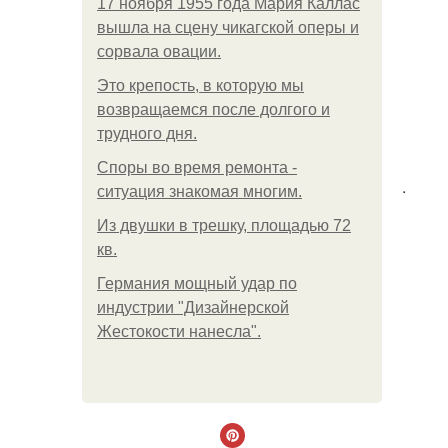
17 ноября 1955 года Мария Каллас
вышла на сцену чикагской оперы и
сорвала овации.
Это крепость, в которую мы
возвращаемся после долгого и
трудного дня.
Споры во время ремонта -
.
ситуация знакомая многим.
Из двушки в трешку, площадью 72
кв.
Германия мощный удар по
индустрии "Дизайнерской
Жестокости нанесла".