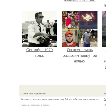
ч
Сентябрь 1970
Он всего лишь
года.
развозил пиццу той
ночью.
(
в
© 2026 Все о ремонте
К
П
Как правильно сделать ремонт дома или квартиры. Всё что необходимо знать о ремонте, а
также море полезной информации.
г.