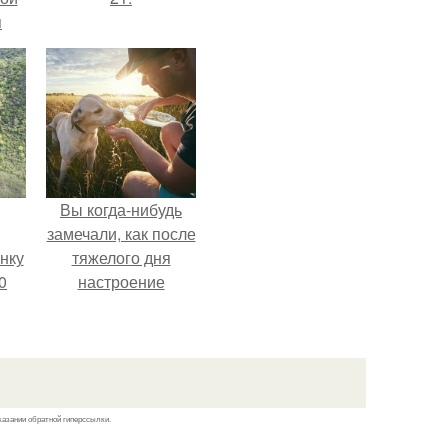
я
Вы когда-нибудь
замечали, как после
нку
тяжелого дня
0
настроение
поднимается от
м
одного взгляда на
.
своего питомца?
казании обратной гиперссылки.