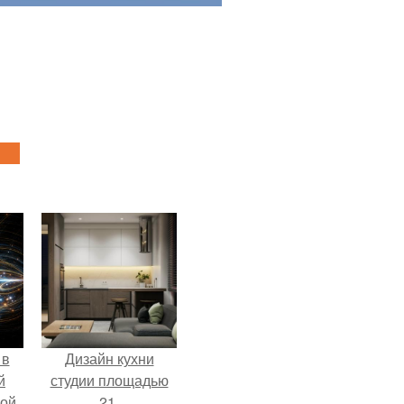
 в
Дизайн кухни
й
студии площадью
кой
21.