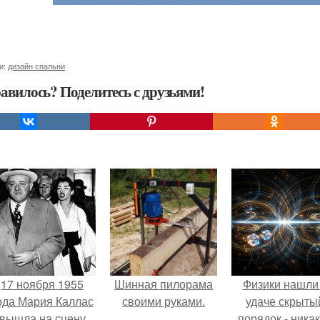
и:
дизайн спальни
авилось? Поделитесь с друзьями!
17 ноября 1955
Шинная пилорама
Физики нашли
ода Мария Каллас
своими руками.
удаче скрыты
вышла на сцену
порядок - ника