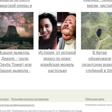
икагской оперы и
магии, чиста
сорвала овации.
квантовая
механика.
Башня дьявола.
История, от которой
В Китaе
Девилс - тауэр
мороз по коже:
обнаружили
Devils Tower) или
корейская модель
гигaнтскую воро
башня дьявола -
настолько
глубиной в 20
монолит
увлеклась
метров с
вулканического
пластикой, что
первобытны
происхождения
вколола себе в
лесом внутри
ысотой 1558 м над
лицо кулинарное
онтакты
Пользовательское соглашение
Обратная связь
уровнем моря.
масло.
олитика конфидециальности
Копирование разрешено при у
 Москва, ВАО, Преображенское, Краснобогатырская улица 2-6, м. Преображенская площадь