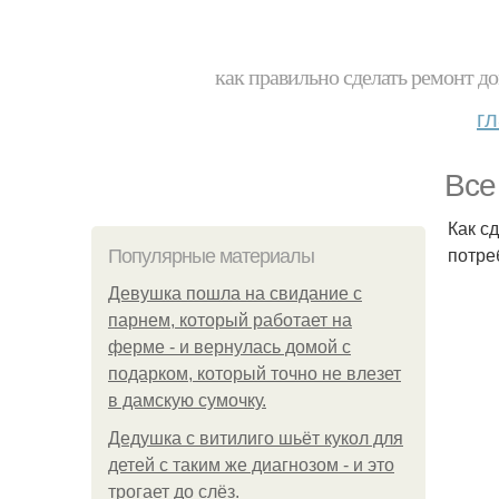
как правильно сделать ремонт до
г
Все
Как с
потре
Популярные материалы
Девушка пошла на свидание с
парнем, который работает на
ферме - и вернулась домой с
подарком, который точно не влезет
в дамскую сумочку.
Дедушка с витилиго шьёт кукол для
детей с таким же диагнозом - и это
трогает до слёз.