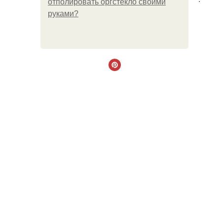
отполировать оргстекло своими
руками?