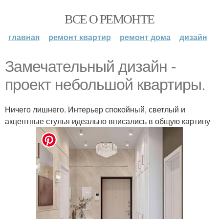
ВСЕ О РЕМОНТЕ
главная
ремонт квартир
ремонт дома
дизайн
Замечательный дизайн -
проект небольшой квартиры.
Ничего лишнего. Интерьер спокойный, светлый и
акцентные стулья идеально вписались в общую картину