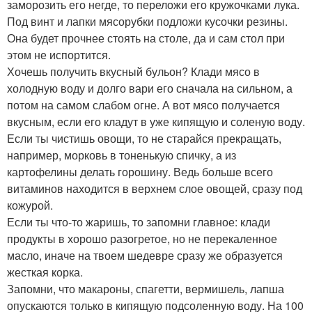
заморозить его негде, то переложи его кружочками лука.
Под винт и лапки мясорубки подложи кусочки резины.
Она будет прочнее стоять на столе, да и сам стол при
этом не испортится.
Хочешь получить вкусный бульон? Клади мясо в
холодную воду и долго вари его сначала на сильном, а
потом на самом слабом огне. А вот мясо получается
вкусным, если его кладут в уже кипящую и соленую воду.
Если ты чистишь овощи, то не старайся прекращать,
например, морковь в тоненькую спичку, а из
картофелины делать горошину. Ведь больше всего
витаминов находится в верхнем слое овощей, сразу под
кожурой.
Если ты что-то жаришь, то запомни главное: клади
продукты в хорошо разогретое, но не перекаленное
масло, иначе на твоем шедевре сразу же образуется
жесткая корка.
Запомни, что макароны, спагетти, вермишель, лапша
опускаются только в кипящую подсоленную воду. На 100