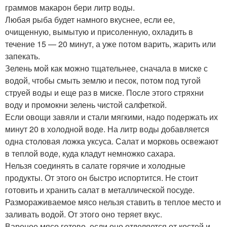
граммов макарон бери литр воды.
Любая рыба будет намного вкуснее, если ее,
очищенную, вымытую и присоленную, охладить в
течение 15 — 20 минут, а уже потом варить, жарить или
запекать.
Зелень мой как можно тщательнее, сначала в миске с
водой, чтобы смыть землю и песок, потом под тугой
струей воды и еще раз в миске. После этого стряхни
воду и промокни зелень чистой салфеткой.
Если овощи завяли и стали мягкими, надо подержать их
минут 20 в холодной воде. На литр воды добавляется
одна столовая ложка уксуса. Салат и морковь освежают
в теплой воде, куда кладут немножко сахара.
Нельзя соединять в салате горячие и холодные
продукты. От этого он быстро испортится. Не стоит
готовить и хранить салат в металлической посуде.
Размораживаемое мясо нельзя ставить в теплое место и
заливать водой. От этого оно теряет вкус.
Вареное мясо готово, если оно отделяется от костей и