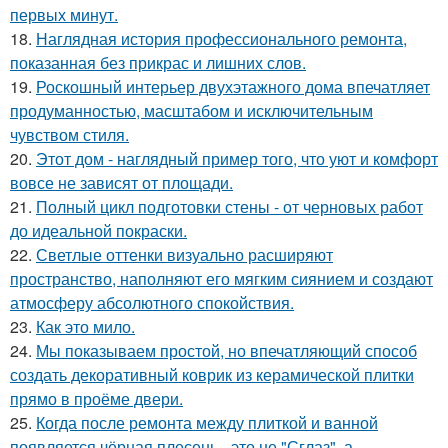
первых минут.
18.
Наглядная история профессионального ремонта,
показанная без прикрас и лишних слов.
19.
Роскошный интерьер двухэтажного дома впечатляет
продуманностью, масштабом и исключительным
чувством стиля.
20.
Этот дом - наглядный пример того, что уют и комфорт
вовсе не зависят от площади.
21.
Полный цикл подготовки стены - от черновых работ
до идеальной покраски.
22.
Светлые оттенки визуально расширяют
пространство, наполняют его мягким сиянием и создают
атмосферу абсолютного спокойствия.
23.
Как это мило.
24.
Мы показываем простой, но впечатляющий способ
создать декоративный коврик из керамической плитки
прямо в проёме двери.
25.
Когда после ремонта между плиткой и ванной
появляется чёрная плесень - это не "Сглаз", а