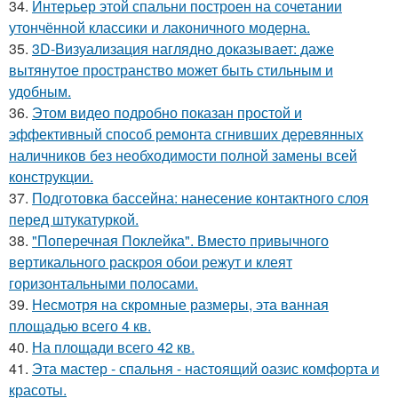
34.
Интерьер этой спальни построен на сочетании
утончённой классики и лаконичного модерна.
35.
3D-Визуализация наглядно доказывает: даже
вытянутое пространство может быть стильным и
удобным.
36.
Этом видео подробно показан простой и
эффективный способ ремонта сгнивших деревянных
наличников без необходимости полной замены всей
конструкции.
37.
Подготовка бассейна: нанесение контактного слоя
перед штукатуркой.
38.
"Поперечная Поклейка". Вместо привычного
вертикального раскроя обои режут и клеят
горизонтальными полосами.
39.
Несмотря на скромные размеры, эта ванная
площадью всего 4 кв.
40.
На площади всего 42 кв.
41.
Эта мастер - спальня - настоящий оазис комфорта и
красоты.