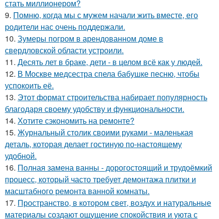
стать миллионером?
9.
Помню, когда мы с мужем начали жить вместе, его
родители нас очень поддержали.
10.
Зумеры погром в арендованном доме в
свердловской области устроили.
11.
Десять лет в браке, дети - в целом всё как у людей.
12.
В Москве медсестра спела бабушке песню, чтобы
успокоить её.
13.
Этот формат строительства набирает популярность
благодаря своему удобству и функциональности.
14.
Хотите сэкономить на ремонте?
15.
Журнальный столик своими руками - маленькая
деталь, которая делает гостиную по-настоящему
удобной.
16.
Полная замена ванны - дорогостоящий и трудоёмкий
процесс, который часто требует демонтажа плитки и
масштабного ремонта ванной комнаты.
17.
Пространство, в котором свет, воздух и натуральные
материалы создают ощущение спокойствия и уюта с