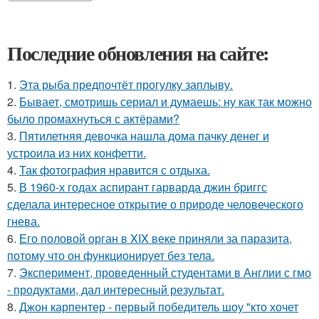
Последние обновления на сайте:
1.
Эта рыба предпочтёт прогулку заплыву.
2.
Бывает, смотришь сериал и думаешь: ну как так можно
было промахнуться с актёрами?
3.
Пятилетняя девочка нашла дома пачку денег и
устроила из них конфетти.
4.
Так фотография нравится с отдыха.
5.
В 1960-х годах аспирант гарварда джин бриггс
сделала интересное открытие о природе человеческого
гнева.
6.
Его половой орган в XIX веке приняли за паразита,
потому что он функционирует без тела.
7.
Эксперимент, проведенный студентами в Англии с гмо
- продуктами, дал интересный результат.
8.
Джон карпентер - первый победитель шоу "кто хочет